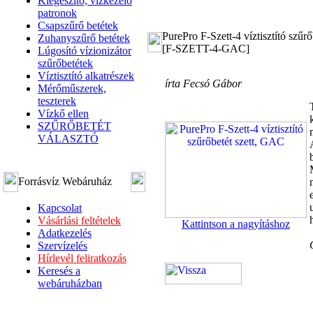
Kiegészítő, vízkezelő
patronok
Csapszűrő betétek
PurePro F-Szett-4 víztisztító szűr
Zuhanyszűrő betétek
[F-SZETT-4-GAC]
Lúgosító vízionizátor
szűrőbetétek
Víztisztító alkatrészek
írta Fecsó Gábor
Mérőműszerek,
teszterek
Vízkő ellen
SZŰRŐBETÉT
VÁLASZTÓ
Forrásvíz Webáruház
Kapcsolat
Vásárlási feltételek
Kattintson a nagyításhoz
Adatkezelés
Szervízelés
Hírlevél feliratkozás
Keresés a
webáruházban