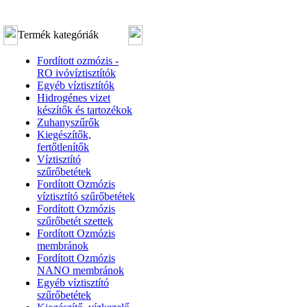
Termék kategóriák
Fordított ozmózis -
RO ivóvíztisztítók
Egyéb víztisztítók
Hidrogénes vizet
készítők és tartozékok
Zuhanyszűrők
Kiegészítők,
fertőtlenítők
Víztisztító
szűrőbetétek
Fordított Ozmózis
víztisztító szűrőbetétek
Fordított Ozmózis
szűrőbetét szettek
Fordított Ozmózis
membránok
Fordított Ozmózis
NANO membránok
Egyéb víztisztító
szűrőbetétek