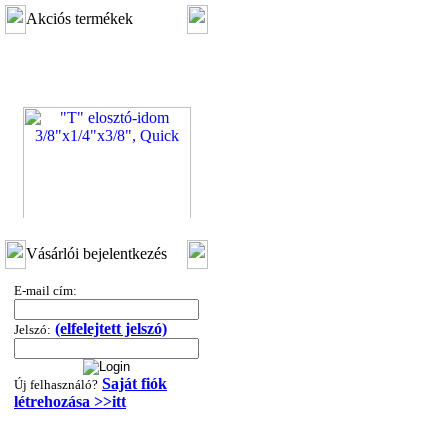
Akciós termékek
"T" elosztó-idom
Vásárlói bejelentkezés
3/8"x1/4"x3/8", Quick
E-mail cím:
360,-Ft
320,-Ft
(elfelejtett jelszó)
---------
Jelszó:
Saját fiók
Új felhasználó?
létrehozása >>itt