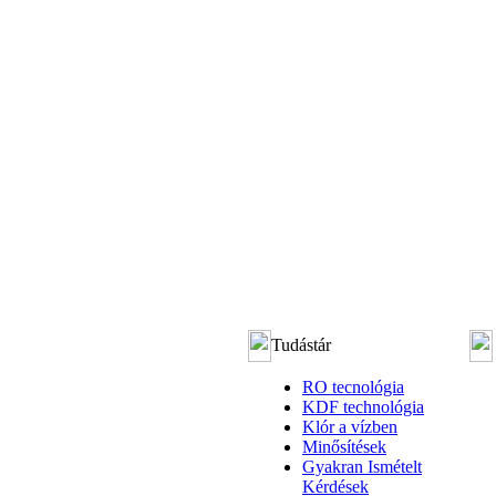
Tudástár
RO tecnológia
KDF technológia
Klór a vízben
Minősítések
Gyakran Ismételt
Kérdések