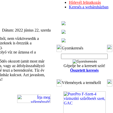
Hírlevél feliratkozás
Keresés a webáruházban
Dátum: 2022 június 22, szerda
ázból, nem vízkövesedik a
izeknek is érezzük a
).
Gyorskeresés
olyó víz ne áztassa el a
ődés okozott (amit most már
, vagy az átfolyásszabályzó
Gépelje be a keresett szót!
 teszi a berendezést. Tíz év
Összetett keresés
ánház kulcsot. Azt javaslom,
k!
Vélemények a termékről