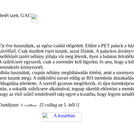
őbetét szett, GAC
Tíz éve használjuk, az egész család elégedett. Eltűnt a PET palack a h
kávéfőző. Csak tisztított vizet iszunk, azzal főzünk. A palackos ásványv
mellékízét (azért néhány jófajta víz még létezik, ilyen a balaton felvidéki
A szűrőcsere egyszerű, csak a sorrendre kell figyelni, és arra, hogy a kif
berendezés környezetét.
Mióta használuk, csupán néhány meghibásodás történt, amit a szennyez
nem iszunk meg). A működési zavart eddig az RO membrán átszakadása
eldugulása jelentette. A szerelő gyorsan megérkezik, és újra üzemképessé
után, a sokadik szűrőcsere alkalmával, tegnap sikerült eltörnöm a memb
hogy az első szűrő rendelésnél rakj egyet a kosárba, hogy legyen tartalé
Osztályzat:
[5 csillag az 5 -ből !]