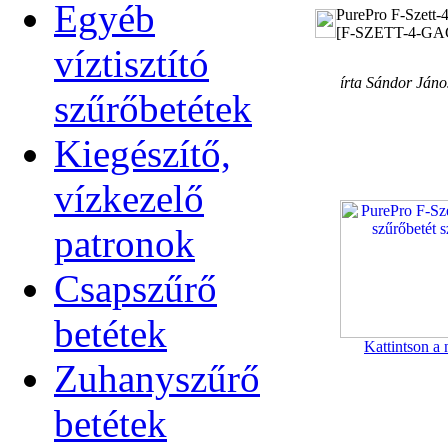
Egyéb
PurePro F-Szett-4
[F-SZETT-4-GA
víztisztító
írta Sándor Jáno
szűrőbetétek
Kiegészítő,
vízkezelő
patronok
Csapszűrő
betétek
Kattintson a 
Zuhanyszűrő
betétek