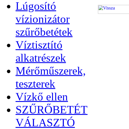
Lúgosító
vízionizátor
szűrőbetétek
Víztisztító
alkatrészek
Mérőműszerek,
teszterek
Vízkő ellen
SZŰRŐBETÉT
VÁLASZTÓ