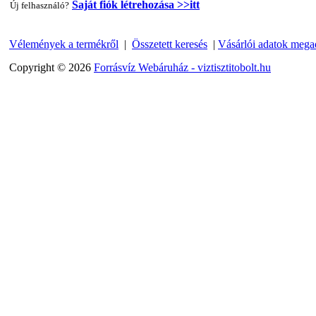
Saját fiók létrehozása >>itt
Új felhasználó?
Vélemények a termékről
|
Összetett keresés
|
Vásárlói adatok mega
"T" elosztó-idom 1/4"x3/8"x1/4", Quick
Copyright © 2026
Forrásvíz Webáruház - viztisztitobolt.hu
360,-Ft
320,-Ft
---------
Egyenes összekötő-idom 3/8"x3/8", Quick
360,-Ft
320,-Ft
---------