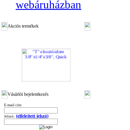
webáruházban
Akciós termékek
"T" elosztó-idom 3/8"x1/4"x3/8", Quick
Vásárlói bejelentkezés
360,-Ft
320,-Ft
E-mail cím:
---------
(elfelejtett jelszó)
Jelszó: