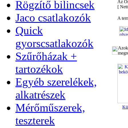
Rögzítő bilincsek
Az Ön
[
Nett
Jaco csatlakozók
A ter
Quick
gyorscsatlakozók
Azok 
Szűrőházak +
megre
tartozékok
Egyéb szerelékek,
alkatrészek
Mérőműszerek,
Kü
teszterek