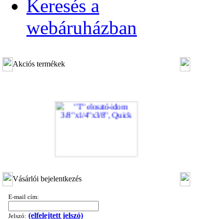
Keresés a
webáruházban
Akciós termékek
"T" elosztó-idom 3/8"x1/4"x3/8", Quick
Vásárlói bejelentkezés
360,-Ft
320,-Ft
E-mail cím:
---------
(elfelejtett jelszó)
Jelszó: