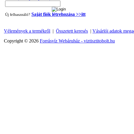
Saját fiók létrehozása >>itt
Új felhasználó?
Vélemények a termékről
|
Összetett keresés
|
Vásárlói adatok mega
"T" elosztó-idom 1/4"x3/8"x1/4", Quick
Copyright © 2026
Forrásvíz Webáruház - viztisztitobolt.hu
360,-Ft
320,-Ft
---------
Egyenes összekötő-idom 3/8"x3/8", Quick
360,-Ft
320,-Ft
---------