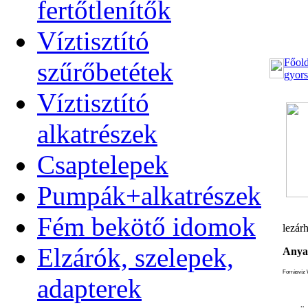
fertőtlenítők
Víztisztító
Főold
szűrőbetétek
gyors
Víztisztító
alkatrészek
Csaptelepek
Pumpák+alkatrészek
Fém bekötő idomok
lezárh
Elzárók, szelepek,
Anya
Forrásvíz 
adapterek