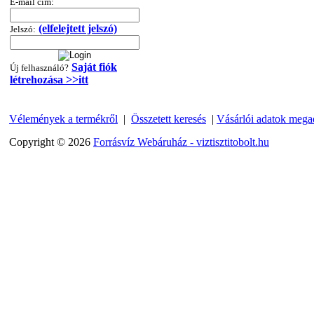
E-mail cím:
360,-Ft
320,-Ft
(elfelejtett jelszó)
Jelszó:
---------
Saját fiók
Új felhasználó?
létrehozása >>itt
Vélemények a termékről
|
Összetett keresés
|
Vásárlói adatok mega
Copyright © 2026
Forrásvíz Webáruház - viztisztitobolt.hu
"T" elosztó-idom
1/4"x3/8"x1/4", Quick
360,-Ft
320,-Ft
---------