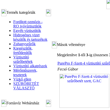
Termék kategóriák
Fordított ozmózis -
RO ivóvíztisztítók
Egyéb víztisztítók
Hidrogénes vizet
készítők és tartozékok
Zuhanyszűrők
Mások véleménye
Kiegészítők,
fertőtlenítők
Megjelenítve
1
-től
3
-ig (összesen
Víztisztító
szűrőbetétek
PurePro F-Szett-4 víztisztító szűr
Víztisztító alkatrészek
Fecsó Gábor
Mérőműszerek,
teszterek
Vízkő ellen
SZŰRŐBETÉT
VÁLASZTÓ
Forrásvíz Webáruház