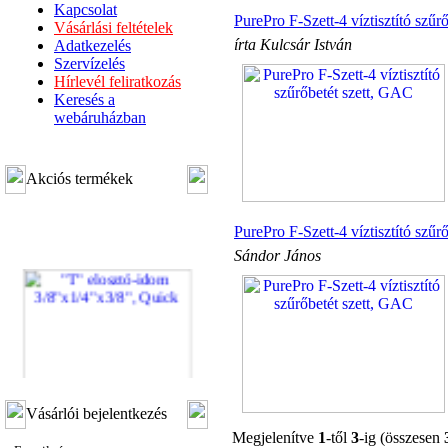
Kapcsolat
PurePro F-Szett-4 víztisztító szűr
Vásárlási feltételek
írta Kulcsár István
Adatkezelés
Szervízelés
Hírlevél feliratkozás
Keresés a
webáruházban
Akciós termékek
PurePro F-Szett-4 víztisztító szűr
Sándor János
"T" elosztó-idom
Vásárlói bejelentkezés
3/8"x1/4"x3/8", Quick
Megjelenítve
1
-től
3
-ig (összesen