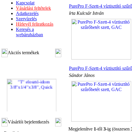
Kapcsolat
PurePro F-Szett-4 víztisztító szűr
Vásárlási feltételek
írta Kulcsár István
Adatkezelés
Szervízelés
Hírlevél feliratkozás
Keresés a
webáruházban
Akciós termékek
PurePro F-Szett-4 víztisztító szűr
Sándor János
"T" elosztó-idom
Vásárlói bejelentkezés
3/8"x1/4"x3/8", Quick
Megjelenítve
1
-től
3
-ig (összesen