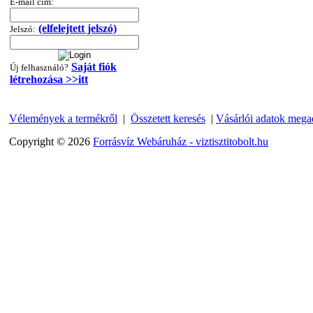
E-mail cím:
360,-Ft
320,-Ft
(elfelejtett jelszó)
Jelszó:
---------
Saját fiók
Új felhasználó?
létrehozása >>itt
Vélemények a termékről
|
Összetett keresés
|
Vásárlói adatok mega
Copyright © 2026
Forrásvíz Webáruház - viztisztitobolt.hu
"T" elosztó-idom
1/4"x3/8"x1/4", Quick
360,-Ft
320,-Ft
---------