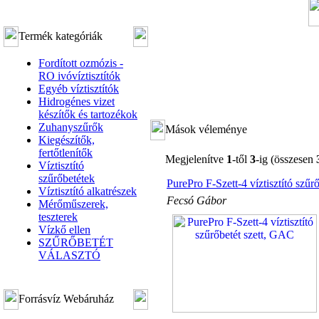
Termék kategóriák
Fordított ozmózis -
RO ivóvíztisztítók
Egyéb víztisztítók
Hidrogénes vizet
készítők és tartozékok
Zuhanyszűrők
Mások véleménye
Kiegészítők,
fertőtlenítők
Megjelenítve
1
-től
3
-ig (összesen
Víztisztító
szűrőbetétek
PurePro F-Szett-4 víztisztító szűr
Víztisztító alkatrészek
Fecsó Gábor
Mérőműszerek,
teszterek
Vízkő ellen
SZŰRŐBETÉT
VÁLASZTÓ
Forrásvíz Webáruház