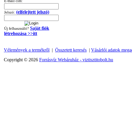
E-mail cím:
320,-Ft
---------
(elfelejtett jelszó)
Jelszó:
Saját fiók
Új felhasználó?
létrehozása >>itt
Vélemények a termékről
|
Összetett keresés
|
Vásárlói adatok mega
"T" elosztó-idom
Copyright © 2026
Forrásvíz Webáruház - viztisztitobolt.hu
1/4"x3/8"x1/4", Quick
360,-Ft
320,-Ft
---------