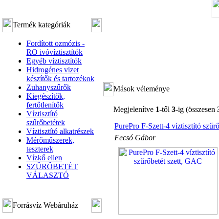
Termék kategóriák
Fordított ozmózis -
RO ivóvíztisztítók
Egyéb víztisztítók
Hidrogénes vizet
készítők és tartozékok
Zuhanyszűrők
Mások véleménye
Kiegészítők,
fertőtlenítők
Megjelenítve
1
-től
3
-ig (összesen
Víztisztító
szűrőbetétek
PurePro F-Szett-4 víztisztító szűr
Víztisztító alkatrészek
Fecsó Gábor
Mérőműszerek,
teszterek
Vízkő ellen
SZŰRŐBETÉT
VÁLASZTÓ
Forrásvíz Webáruház