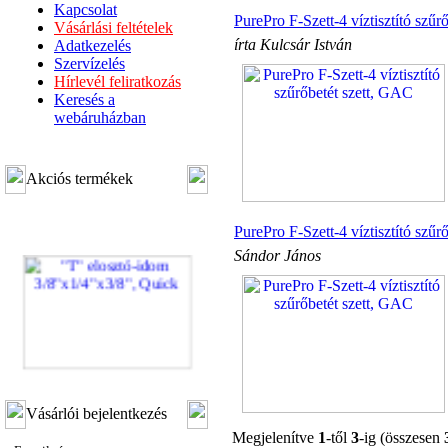
Kapcsolat
PurePro F-Szett-4 víztisztító szűr
Vásárlási feltételek
írta Kulcsár István
Adatkezelés
Szervízelés
Hírlevél feliratkozás
Keresés a
webáruházban
Akciós termékek
PurePro F-Szett-4 víztisztító szűr
Sándor János
"T" elosztó-idom
3/8"x1/4"x3/8", Quick
Vásárlói bejelentkezés
Megjelenítve
1
-től
3
-ig (összesen
360,-Ft