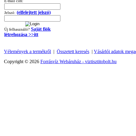
E-mail cím:
360,-Ft
320,-Ft
(elfelejtett jelszó)
---------
Jelszó:
Saját fiók
Új felhasználó?
létrehozása >>itt
Vélemények a termékről
|
Összetett keresés
|
Vásárlói adatok mega
Copyright © 2026
Forrásvíz Webáruház - viztisztitobolt.hu
"T" elosztó-idom
1/4"x3/8"x1/4", Quick
360,-Ft
320,-Ft
---------