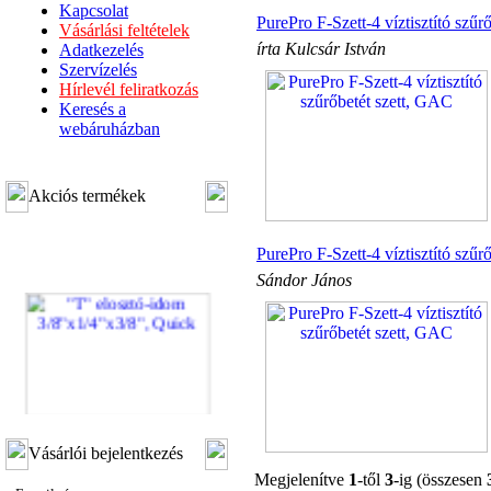
Kapcsolat
PurePro F-Szett-4 víztisztító szűr
Vásárlási feltételek
írta Kulcsár István
Adatkezelés
Szervízelés
Hírlevél feliratkozás
Keresés a
webáruházban
Akciós termékek
PurePro F-Szett-4 víztisztító szűr
Sándor János
"T" elosztó-idom
Vásárlói bejelentkezés
3/8"x1/4"x3/8", Quick
Megjelenítve
1
-től
3
-ig (összesen