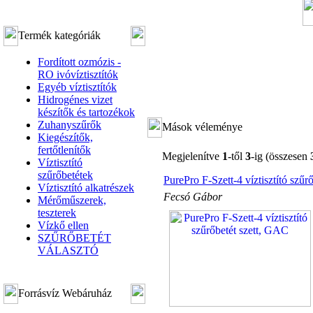
Termék kategóriák
Fordított ozmózis -
RO ivóvíztisztítók
Egyéb víztisztítók
Hidrogénes vizet
készítők és tartozékok
Zuhanyszűrők
Mások véleménye
Kiegészítők,
fertőtlenítők
Megjelenítve
1
-től
3
-ig (összesen
Víztisztító
szűrőbetétek
PurePro F-Szett-4 víztisztító szűr
Víztisztító alkatrészek
Fecsó Gábor
Mérőműszerek,
teszterek
Vízkő ellen
SZŰRŐBETÉT
VÁLASZTÓ
Forrásvíz Webáruház