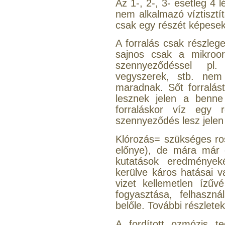
Az 1-, 2-, 3- esetleg 4 
Külsőmenetes "T" elosztó
nem alkalmazó víztisztí
bekötő-idom 1/4"x1/4"x1/4",
csak egy részét képesek 
Quick, szimmetrikus
A forralás csak részleg
180,-Ft
sajnos csak a mikroor
200,-Ft
szennyeződéssel pl.
---------
vegyszerek, stb. nem
maradnak. Sőt forralás
lesznek jelen a benne
forraláskor víz egy 
szennyeződés lesz jelen
Klórozás= szükséges ross
előnye), de mára már e
PurePro AIFIR biokerámia
energetizáló egység
kutatások eredmények
kerülve káros hatásai 
6.160,-Ft
vizet kellemetlen ízűv
5.900,-Ft
fogyasztása, felhasznál
---------
belőle. További részletek
A fordított ozmózis te