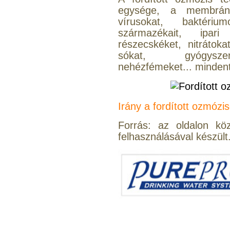
egysége, a membrán s
vírusokat, baktériu
származékait, ipari
részecskéket, nitrátoka
sókat, gyógyszer
Szivárgás érzékelő
víztisztítóhoz, 1/4", Quick,
nehézfémeket... mindent
típus 2.
4.200,-Ft
4.000,-Ft
Irány a fordított ozmózi
---------
Forrás: az oldalon kö
felhasználásával készült
Economy Water átfolyós
asztali víztisztító
(FCCBKDF)