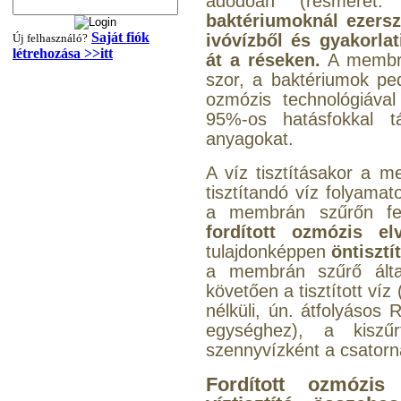
adódóan (résméret: 
baktériumoknál ezersz
Saját fiók
ivóvízből és gyakorla
Új felhasználó?
létrehozása >>itt
át a réseken.
A membrán
szor, a baktériumok pe
ozmózis technológiával
"T" elosztó-idom
95%-os hatásfokkal t
1/4"x3/8"x1/4", Quick
anyagokat.
360,-Ft
A víz tisztításakor a m
320,-Ft
tisztítandó víz folyama
---------
a membrán szűrőn fe
fordított ozmózis el
tulajdonképpen
öntisztí
a membrán szűrő által
követően a tisztított víz
nélküli, ún. átfolyáso
egységhez), a kiszű
Egyenes összekötő-idom
szennyvízként a csatorn
3/8"x3/8", Quick
Fordított ozmózis
360,-Ft