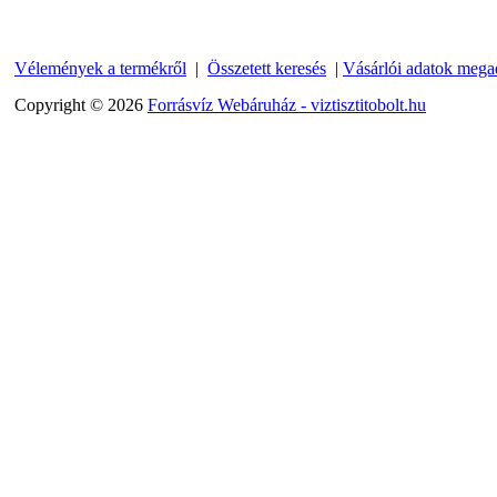
13.600,-Ft
12.400,-Ft
---------
Vélemények a termékről
|
Összetett keresés
|
Vásárlói adatok mega
Copyright © 2026
Forrásvíz Webáruház - viztisztitobolt.hu
Economy Water átfolyós
asztali víztisztító
(FCCBKDF-STO)
13.700,-Ft
12.500,-Ft
---------