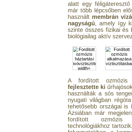
alatt egy féligáteresz
már több lépcsőben elős
használt
membrán vízát
nagyságú
, amely így ki
szinte összes fizikai é
biológiailag aktív szerve
A fordított ozmózis
fejlesztette ki
űrhajóso
használták a sós tengerv
nyugati világban régót
tehetősebb országai is í
Ázsiában már megjelent
fordított ozmózis
technológiákhoz tartozik