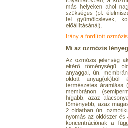
folyamatokban, a kozme
más helyeken ahol nagy
szükséges (pl: élelmisz
fel gyümölcslevek, kon
előállításánál).
Irány a fordított ozmózi
Mi az ozmózis lénye
Az ozmózis jelenség ak
eltérő töménységű old
anyaggal, ún. membránn
oldott anyag(ok)ból
természetes áramlása (
membránon (semiperm
hígabb, azaz alacsonya
töményebb, azaz magasa
2 oldatban ún. ozmoti
nyomás az oldószer és a
koncentrációnak a füg