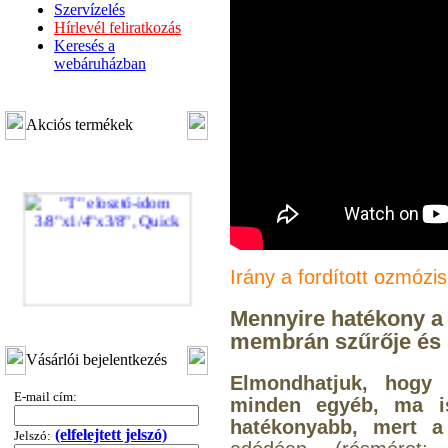
Szervízelés
Hírlevél feliratkozás
Keresés a
webáruházban
Akciós termékek
Irány a fordított ozmózi
"T" elosztó-idom
Mennyire hatékony a 
3/8"x1/4"x3/8", Quick
membrán szűrője és h
Vásárlói bejelentkezés
360,-Ft
Elmondhatjuk, hogy 
320,-Ft
E-mail cím:
minden egyéb, ma ism
---------
hatékonyabb, mert
(elfelejtett jelszó)
Jelszó: