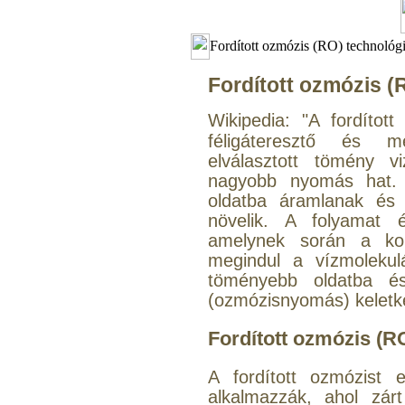
Fordított ozmózis (RO) technológ
Fordított ozmózis 
Wikipedia: "
A fordítot
féligáteresztő és m
elválasztott tömény v
nagyobb nyomás hat. 
oldatba áramlanak és 
növelik. A folyamat 
amelynek során a konc
megindul a vízmolekulá
töményebb oldatba é
(ozmózisnyomás) keletke
Fordított ozmózis (R
A fordított ozmózist
alkalmazzák, ahol zár