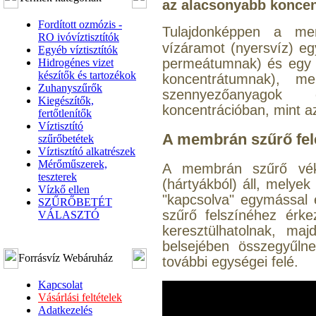
az alacsonyabb koncent
Fordított ozmózis -
Tulajdonképpen a
me
RO ivóvíztisztítók
vízáramot (nyersvíz) egy
Egyéb víztisztítók
permeátumnak) és egy k
Hidrogénes vizet
készítők és tartozékok
koncentrátumnak), me
Zuhanyszűrők
szennyezőanyagok
Kiegészítők,
koncentrációban, mint a
fertőtlenítők
Víztisztító
A membrán szűrő fel
szűrőbetétek
Víztisztító alkatrészek
Mérőműszerek,
A membrán szűrő vékon
teszterek
(hártyákból) áll, melye
Vízkő ellen
"kapcsolva" egymással
SZŰRŐBETÉT
szűrő felszínéhez érke
VÁLASZTÓ
keresztülhatolnak, ma
belsejében összegyűlne
Forrásvíz Webáruház
további egységei felé.
Kapcsolat
Vásárlási feltételek
Adatkezelés