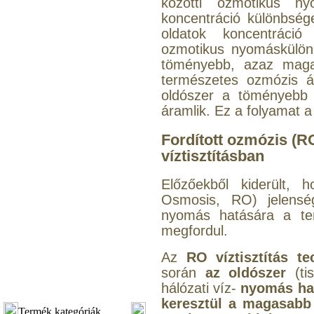
közötti ozmotikus n
koncentráció különbség
oldatok koncentráci
ozmotikus nyomáskülön
töményebb, azaz magas
természetes ozmózis á
oldószer a töményebb o
áramlik. Ez a folyamat a
Fordított ozmózis (RO
víztisztításban
Előzőekből kiderült, 
Osmosis, RO) jelenség
nyomás hatására a ter
megfordul.
Az
RO
víztisztítás t
során
az oldószer
(t
hálózati víz-
nyomás ha
keresztül a magasabb 
Termék kategóriák