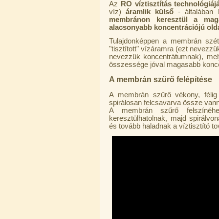
Az
RO
víztisztítás technológiá
360,-Ft
víz)
áramlik
külső
- általában 
320,-Ft
membránon keresztül a maga
---------
alacsonyabb koncentrációjú olda
Tulajdonképpen a
membrán szétv
"tisztított" vízáramra (ezt nevez
nevezzük koncentrátumnak), mely
összessége jóval magasabb koncen
A membrán szűrő felépítése
A membrán szűrő vékony, félig á
Egyenes összekötő-idom 3/8"x3/8",
spirálosan felcsavarva össze van
Quick
A membrán szűrő felszínéhe
keresztülhatolnak, majd spirálv
360,-Ft
és tovább haladnak a víztisztító to
320,-Ft
---------
Külsőmenetes "L" könyök bekötő-