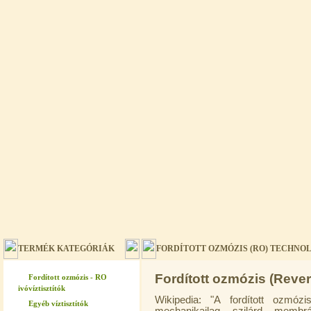
TERMÉK KATEGÓRIÁK
FORDÍTOTT OZMÓZIS (RO) TECHNO
Fordított ozmózis (Rev
Fordított ozmózis - RO
ivóvíztisztítók
Wikipedia: "
A fordított ozmózi
Egyéb víztisztítók