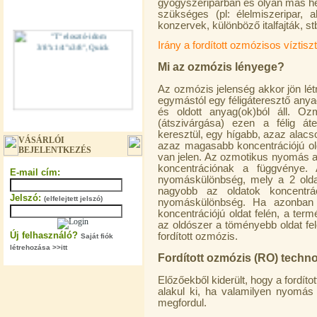
gyógyszeriparban és olyan más he
szükséges (pl: élelmiszeripar, 
konzervek, különböző italfajták, stb
Irány a fordított ozmózisos víztis
Mi az ozmózis lényege?
Az ozmózis jelenség akkor jön lét
egymástól egy féligáteresztő anya
és oldott anyag(ok)ból áll. O
"T" elosztó-idom 3/8"x1/4"x3/8",
(átszivárgása) ezen a félig 
Quick
keresztül, egy hígabb, azaz alacs
VÁSÁRLÓI
azaz magasabb koncentrációjú ol
BEJELENTKEZÉS
360,-Ft
van jelen. Az ozmotikus nyomás az
320,-Ft
koncentrációnak a függvénye.
E-mail cím:
---------
nyomáskülönbség, mely a 2 oldat
nagyobb az oldatok koncentrá
Jelszó:
(elfelejtett jelszó)
nyomáskülönbség. Ha azonban
koncentrációjú oldat felén, a te
az oldószer a töményebb oldat fel
Új felhasználó?
fordított ozmózis.
Saját fiók
létrehozása >>itt
Fordított ozmózis (RO) technol
Előzőekből kiderült, hogy a fordí
"T" elosztó-idom 1/4"x3/8"x1/4",
alakul ki, ha valamilyen nyomás
Quick
megfordul.