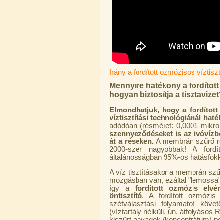
idom 1/4"x3/8", Quick
270,-Ft
220,-Ft
---------
Irány a fordított ozmózisos víztis
Mennyire hatékony a fordítot
hogyan biztosítja a tisztavizet
Elmondhatjuk, hogy a fordítot
víztisztítási technológiánál h
Külsőmenetes "T" elosztó bekötő-
adódóan (résméret: 0,0001 mikro
idom 1/4"x1/4"x1/4", Quick,
szennyeződéseket is az ivóvízbő
szimmetrikus
át a réseken.
A membrán szűrő rés
180,-Ft
2000-szer nagyobbak! A fordít
200,-Ft
általánosságban 95%-os hatásfokka
---------
A víz tisztításakor a membrán szűr
mozgásban van, ezáltal "lemoss
így a
fordított ozmózis elvé
öntisztító
. A fordított ozmózis
szétválasztási folyamatot követ
(víztartály nélküli, ún. átfolyás
kiszűrt anyagok (koncentrátum) p