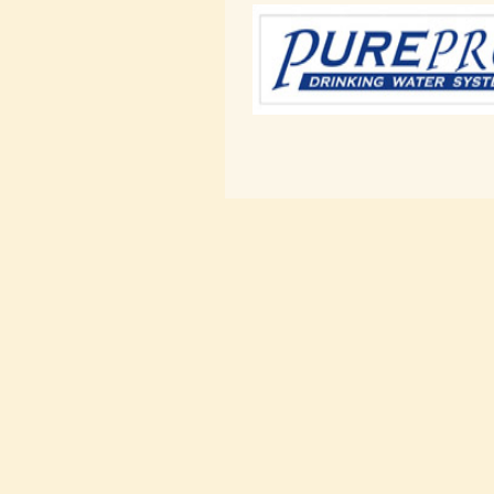
Elzárócsap 3/8", Quick
1.300,-Ft
1.100,-Ft
---------
Áramlásszabályzó 420ml, 1/4", Jaco
1.300,-Ft
1.000,-Ft
---------