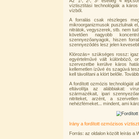
Az 1-, 2-, 3- esetleg 4 lépcső
víztisztítási technológiák a kár
vízből.
A forralás csak részleges meg
mikroorganizmusok pusztulnak el,
Economy Water átfolyós asztali
nitrátok, vegyszerek, stb. nem tud
víztisztító (FCCBKDF)
követően nagyobb koncent
szennyezőanyagok, hiszen forra
13.600,-Ft
szennyeződés lesz jelen kevesebb
12.400,-Ft
---------
Klórozás= szükséges rossz: igaz f
egyértelművé vált különböző, o
szervezetbe kerülve káros hatá
kellemetlen ízűvé és szagúvá teszi
kell távolítani a klórt belőle. Tovább
A fordított ozmózis technológiát 
eltávolítja az alábbiakat: vír
származékait, ipari szennyezőan
nitriteket, arzént, a szervetl
Economy Water átfolyós asztali
nehézfémeket... mindent, ami káro
víztisztító (FCCBKDF-STO)
13.700,-Ft
12.500,-Ft
Irány a fordított ozmózisos víztis
---------
Forrás: az oldalon közölt leírás a