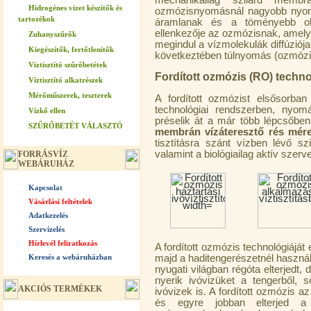
mechanikailag szilárd membr
Hidrogénes vizet készítők és
ozmózisnyomásnál nagyobb nyomá
tartozékok
áramlanak és a töményebb old
ellenkezője az ozmózisnak, amely
Zuhanyszűrők
megindul a vízmolekulák diffúziój
Kiegészítők, fertőtlenítők
következtében túlnyomás (ozmózi
Víztisztító szűrőbetétek
Fordított ozmózis (RO)
techno
Víztisztító alkatrészek
Mérőműszerek, teszterek
A fordított ozmózist elsősorba
technológiai rendszerben, nyom
Vízkő ellen
préselik át a már több lépcsőben 
SZŰRŐBETÉT VÁLASZTÓ
membrán vízáteresztő rés mér
tisztításra szánt vízben lévő s
valamint a biológiailag aktív szerv
FORRÁSVÍZ
WEBÁRUHÁZ
Kapcsolat
Vásárlási feltételek
Adatkezelés
Szervízelés
Hírlevél feliratkozás
A fordított ozmózis technológiáját
Keresés a webáruházban
majd a haditengerészetnél használt
nyugati világban régóta elterjedt,
nyerik ivóvizüket a tengerből,
AKCIÓS TERMÉKEK
ivóvizek is. A fordított ozmózis a
és egyre jobban elterjed a 