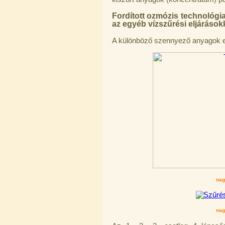
Fordított ozmózis technológia
az egyéb vízszűrési eljárások
PurePro AIFIR biokerámia
energetizáló egység
A különböző szennyező anyagok elt
6.160,-Ft
5.900,-Ft
---------
Szivárgás érzékelő víztisztítóhoz, 1/4",
Quick, típus 2.
4.200,-Ft
4.000,-Ft
nag
---------
nag