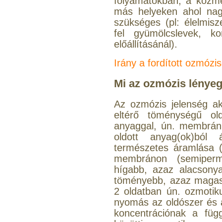
folyamatokban, a kozme
más helyeken ahol nagy
szükséges (pl: élelmisz
fel gyümölcslevek, kon
előállításánál).
Irány a fordított ozmózi
Mi az ozmózis lénye
Az ozmózis jelenség ak
eltérő töménységű old
anyaggal, ún. membránn
oldott anyag(ok)ból
természetes áramlása (
membránon (semiperm
hígabb, azaz alacsonya
töményebb, azaz magasa
2 oldatban ún. ozmoti
nyomás az oldószer és a
koncentrációnak a füg