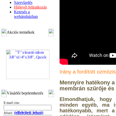
Szervízelés
Hírlevél feliratkozás
Keresés a
webáruházban
Akciós termékek
Irány a fordított ozmózi
"T" elosztó-idom
Mennyire hatékony a 
3/8"x1/4"x3/8", Quick
membrán szűrője és h
Vásárlói bejelentkezés
360,-Ft
Elmondhatjuk, hogy 
320,-Ft
E-mail cím:
minden egyéb, ma ism
---------
hatékonyabb, mert
(elfelejtett jelszó)
Jelszó: