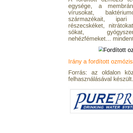
egysége, a membrán s
vírusokat, baktériu
származékait, ipari
részecskéket, nitrátoka
sókat, gyógyszer
Szivárgás érzékelő
víztisztítóhoz, 1/4", Quick,
nehézfémeket... mindent
típus 2.
4.200,-Ft
4.000,-Ft
Irány a fordított ozmózi
---------
Forrás: az oldalon kö
felhasználásával készült
Economy Water átfolyós
asztali víztisztító
(FCCBKDF)