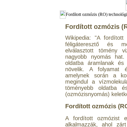
Fordított ozmózis (RO) technológ
Fordított ozmózis 
Wikipedia: "
A fordítot
féligáteresztő és m
elválasztott tömény v
nagyobb nyomás hat. 
oldatba áramlanak és 
növelik. A folyamat 
amelynek során a konc
megindul a vízmolekulá
töményebb oldatba é
(ozmózisnyomás) keletke
Fordított ozmózis (R
A fordított ozmózist
alkalmazzák, ahol zár