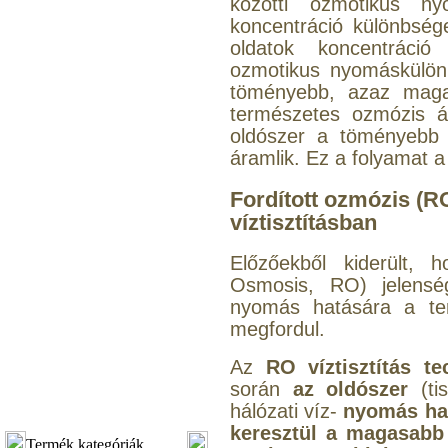
közötti ozmotikus n
koncentráció különbség
oldatok koncentráci
ozmotikus nyomáskülön
töményebb, azaz magas
természetes ozmózis á
oldószer a töményebb o
áramlik. Ez a folyamat a
Fordított ozmózis (RO
víztisztításban
Előzőekből kiderült, 
Osmosis, RO) jelenség
nyomás hatására a ter
megfordul.
Az
RO
víztisztítás t
során
az oldószer
(t
hálózati víz-
nyomás ha
keresztül a magasabb 
Termék kategóriák