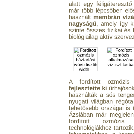
alatt egy féligáteresz
már több lépcsőben elős
használt
membrán vízát
nagyságú
, amely így ki
szinte összes fizikai é
biológiailag aktív szerve
A fordított ozmózis
fejlesztette ki
űrhajóso
használták a sós tengerv
nyugati világban régót
tehetősebb országai is í
Ázsiában már megjelent
fordított ozmózis
technológiákhoz tartozik