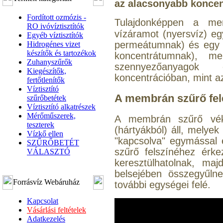
az alacsonyabb koncent
Fordított ozmózis -
Tulajdonképpen a
me
RO ivóvíztisztítók
vízáramot (nyersvíz) egy
Egyéb víztisztítók
permeátumnak) és egy k
Hidrogénes vizet
készítők és tartozékok
koncentrátumnak), me
Zuhanyszűrők
szennyezőanyagok
Kiegészítők,
koncentrációban, mint a
fertőtlenítők
Víztisztító
A membrán szűrő fel
szűrőbetétek
Víztisztító alkatrészek
Mérőműszerek,
A membrán szűrő vékon
teszterek
(hártyákból) áll, melye
Vízkő ellen
"kapcsolva" egymással
SZŰRŐBETÉT
szűrő felszínéhez érke
VÁLASZTÓ
keresztülhatolnak, ma
belsejében összegyűlne
Forrásvíz Webáruház
további egységei felé.
Kapcsolat
Vásárlási feltételek
Adatkezelés