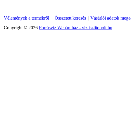
13.600,-Ft
12.400,-Ft
---------
Vélemények a termékről
|
Összetett keresés
|
Vásárlói adatok mega
Copyright © 2026
Forrásvíz Webáruház - viztisztitobolt.hu
Economy Water átfolyós
asztali víztisztító
(FCCBKDF-STO)
13.700,-Ft
12.500,-Ft
---------