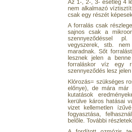
Az 1-, 2-, 3- esetleg 4 
Külsőmenetes "T" elosztó
nem alkalmazó víztisztí
bekötő-idom 1/4"x1/4"x1/4",
csak egy részét képesek 
Quick, szimmetrikus
A forralás csak részleg
180,-Ft
sajnos csak a mikroor
200,-Ft
szennyeződéssel pl.
---------
vegyszerek, stb. nem
maradnak. Sőt forralás
lesznek jelen a benne
forraláskor víz egy 
szennyeződés lesz jelen
Klórozás= szükséges ross
PurePro AIFIR biokerámia
előnye), de mára már e
energetizáló egység
kutatások eredmények
kerülve káros hatásai 
6.160,-Ft
vizet kellemetlen ízűv
5.900,-Ft
fogyasztása, felhasznál
---------
belőle. További részletek
A fordított ozmózis te