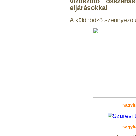
víztisztító összeha
320,-Ft
eljárásokkal
---------
A különböző szennyező a
Külsőmenetes "L" könyök
bekötő-idom 1/4"x3/8",
Quick
270,-Ft
220,-Ft
---------
nagyít
nagyít