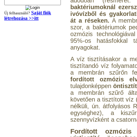
adódóan (résméret: 
baktériumoknál ezersz
Saját fiók
ivóvízből és gyakorla
Új felhasználó?
létrehozása >>itt
át a réseken.
A membrán
szor, a baktériumok pe
ozmózis technológiával
"T" elosztó-idom
95%-os hatásfokkal t
1/4"x3/8"x1/4", Quick
anyagokat.
360,-Ft
A víz tisztításakor a m
320,-Ft
tisztítandó víz folyama
---------
a membrán szűrőn fe
fordított ozmózis el
tulajdonképpen
öntisztí
a membrán szűrő által
követően a tisztított víz
nélküli, ún. átfolyáso
egységhez), a kiszű
Egyenes összekötő-idom
szennyvízként a csatorn
3/8"x3/8", Quick
Fordított ozmózis
360,-Ft