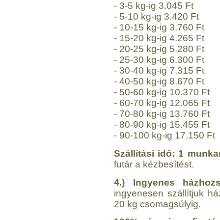
- 3-5 kg-ig 3.045 Ft
Egyenes összekötő-idom
3/8"x3/8", Quick
- 5-10 kg-ig 3.420 Ft
- 10-15 kg-ig 3.760 Ft
360,-Ft
- 15-20 kg-ig 4.265 Ft
320,-Ft
- 20-25 kg-ig 5.280 Ft
---------
- 25-30 kg-ig 6.300 Ft
- 30-40 kg-ig 7.315 Ft
- 40-50 kg-ig 8.670 Ft
- 50-60 kg-ig 10.370 Ft
- 60-70 kg-ig 12.065 Ft
- 70-80 kg-ig 13.760 Ft
- 80-90 kg-ig 15.455 Ft
Külsőmenetes "L" könyök
- 90-100 kg-ig 17.150 Ft
bekötő-idom 1/4"x3/8",
Quick
Szállítási idő: 1 munk
futár a kézbesítést.
270,-Ft
220,-Ft
4.) Ingyenes házhozs
---------
ingyenesen szállítjuk 
20 kg csomagsúlyig.