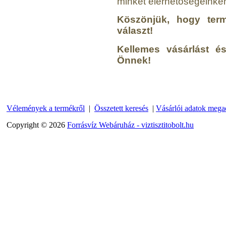
minket elérhetőségeinke
Economy Water átfolyós
asztali víztisztító
Köszönjük, hogy term
(FCCBKDF)
választ!
13.600,-Ft
Kellemes vásárlást é
12.400,-Ft
Önnek!
---------
Vélemények a termékről
|
Összetett keresés
|
Vásárlói adatok mega
Copyright © 2026
Forrásvíz Webáruház - viztisztitobolt.hu
Economy Water átfolyós
asztali víztisztító
(FCCBKDF-STO)
13.700,-Ft
12.500,-Ft
---------