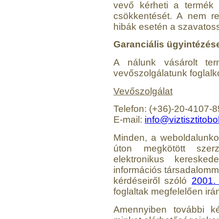
vevő kérheti a termék j
---------
csökkentését. A nem re
hibák esetén a szavatos
Garanciális ügyintézés
A nálunk vásárolt ter
vevőszolgálatunk foglalk
Vevőszolgálat
Szivárgás érzékelő
víztisztítóhoz, 1/4", Quick,
típus 2.
Telefon: (+36)-20-4107-
E-mail:
info@viztisztitobo
4.200,-Ft
4.000,-Ft
Minden, a weboldalunkon
---------
úton megkötött szer
elektronikus keresked
információs társadalomm
kérdéseiről szóló
2001. 
foglaltak megfelelően ir
Amennyiben további k