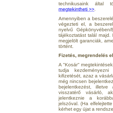
technikusaink által 
megtekintheti >>
.
Amennyiben a beszerelés
végezteti el, a beszer
nyelvű Gépkönyvében/B
tájékoztatást talál maj
megjelölt garanciák, am
történt.
Fizetés, megrendelés e
A "Kosár" megtekintések
tudja kezdeményezni
kifizetését, azaz a vásá
még nincsen bejelentkezv
bejelentkezést, illetve
visszatérő vásárló, a
jelentkeznie a koráb
jelszóval. (Ha elfelejtet
kérhet egy újat a rendszer