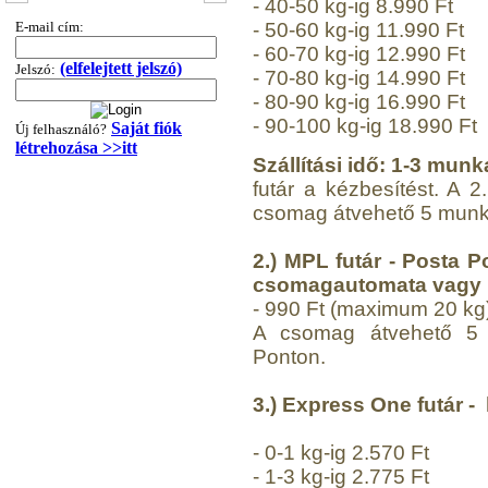
- 40-50 kg-ig 8.990 Ft
320,-Ft
- 50-60 kg-ig 11.990 Ft
E-mail cím:
---------
- 60-70 kg-ig 12.990 Ft
(elfelejtett jelszó)
Jelszó:
- 70-80 kg-ig 14.990 Ft
- 80-90 kg-ig 16.990 Ft
- 90-100 kg-ig 18.990 Ft
Saját fiók
Új felhasználó?
létrehozása >>itt
Szállítási idő: 1-3 mun
futár a kézbesítést. A 2
csomag átvehető 5 munka
"T" elosztó-idom
1/4"x3/8"x1/4", Quick
2
.) MPL futár - Posta P
360,-Ft
csomagautomata vagy po
320,-Ft
- 990 Ft (maximum 20 kg
---------
A csomag átvehető 5 
Ponton.
3
.) Express One futár -
- 0-1 kg-ig 2.570 Ft
- 1-3 kg-ig 2.775 Ft