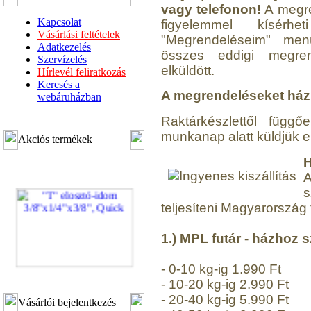
vagy telefonon!
A megre
Kapcsolat
figyelemmel kísérh
Vásárlási feltételek
"Megrendeléseim" menü
Adatkezelés
összes eddigi megren
Szervízelés
elküldött.
Hírlevél feliratkozás
Keresés a
A megrendeléseket házho
webáruházban
Raktárkészlettől függ
munkanap alatt küldjük el
Akciós termékek
H
A
s
teljesíteni Magyarország 
1.) MPL futár - házhoz s
- 0-10 kg-ig 1.990 Ft
"T" elosztó-idom
- 10-20 kg-ig 2.990 Ft
3/8"x1/4"x3/8", Quick
- 20-40 kg-ig 5.990 Ft
Vásárlói bejelentkezés
360,-Ft