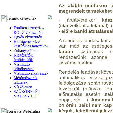
Az alábbi módokon l
megrendelt termékeket k
Termék kategóriák
- áruátvételkor
kés
(utánvétként a futárnál), 
Fordított ozmózis -
-
előre banki átutalássa
RO ivóvíztisztítók
Egyéb víztisztítók
A rendelés leadásakor a 
Hidrogénes vizet
van mód az esetleg
készítők és tartozékok
Zuhanyszűrők
kupon
számának meg
Kiegészítők,
rendszerünk azonnal
fertőtlenítők
kiszámolásakor.
Víztisztító
szűrőbetétek
Rendelés leadását követőe
Víztisztító alkatrészek
automatikus visszaiga
Mérőműszerek,
teszterek
feldolgozása során továb
Vízkő ellen
fázisokról (hiányzó te
SZŰRŐBETÉT
előreutalás esetén utal
VÁLASZTÓ
napja, stb ...).
Amennyib
24 órán belül nem kap 
kérjük, feltétlenül jel
Forrásvíz Webáruház