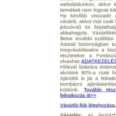
weboldalunkon, akkor 
termékek nem fognak kitö
Ha később visszatér a
vásárló, akkor már csak b
jelszóval) és folytatha
abbahagyta. Vásárlók
illetve további szállítá
Adatait biztonságban t
megvásárlásakor a kiszá
részleteket a Forrásv
olvashat:
ADATKEZELÉ
Hírlevél listánkra érdem
akcióink 80%-a csak hí
Ajándék is jár a felira
bombázni ajánlatainkk
küldünk.
További rész
feliratkozás itt>>
Vásárlói fiók létrehozása, 
Vásárlás:
az áruházb