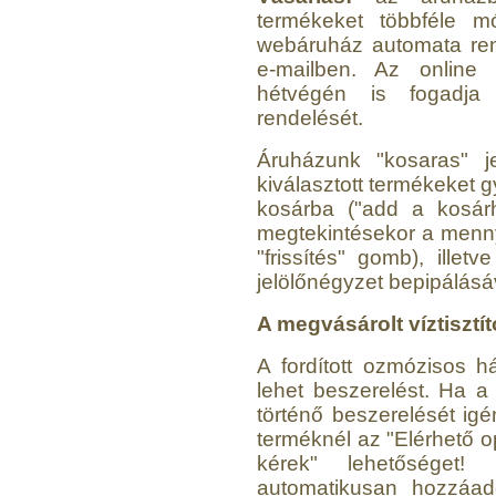
termékeket többféle m
webáruház automata rend
e-mailben. Az online 
hétvégén is fogadj
rendelését.
Áruházunk "kosaras" j
kiválasztott termékeket 
kosárba ("add a kosárh
megtekintésekor a menny
"frissítés" gomb), illetv
jelölőnégyzet bepipálásáv
A megvásárolt víztisztí
A fordított ozmózisos há
lehet beszerelést. Ha a 
történő beszerelését igén
terméknél az "Elérhető o
kérek" lehetőséget!
automatikusan hozzáad