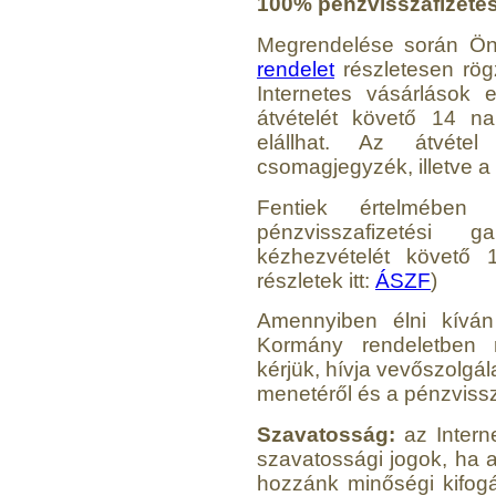
100% pénzvisszafizetési
Megrendelése során Ö
rendelet
részletesen rögzí
Internetes vásárlások
Külsőmenetes "T" elosztó
átvételét követő 14 na
bekötő-idom 1/4"x1/4"x1/4",
elállhat. Az átvéte
Quick, szimmetrikus
csomagjegyzék, illetve a 
180,-Ft
Fentiek értelmében
200,-Ft
---------
pénzvisszafizetési 
kézhezvételét követő 
részletek itt:
ÁSZF
)
Amennyiben élni kíván 
Kormány rendeletben rö
kérjük,
hívja vevőszolgála
menetéről és a pénzvissz
PurePro AIFIR biokerámia
Szavatosság:
az Intern
energetizáló egység
szavatossági jogok, ha a
6.160,-Ft
hozzánk minőségi kifogá
5.900,-Ft