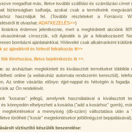
tkezve megadhat más, illetve további szállítási és számlázási címet 
tait biztonságban tudhatja, azokat csak a termékeink megvásár
lításhoz használjuk fel. (További részleteket a Forrásvíz W
léséről itt olvashat:
ADATKEZELÉS>>
)
l listánkra érdemes jelentkeznie, mert a meghirdetett akcióink 8
l olvasóinknak címezzük, sőt Ajándék is jár a feliratkozásért! N
resen bombázni ajánlatainkkal. Hírlevelet csak alkalmanként küldün
k az ajándékról és hírlevél feliratkozás itt>>
 fiók létrehozása, illetve bejelentkezés itt >>.
ás:
az áruházban megtekintett és kiválasztott termékeket többféle
elheti: online (a webáruház automata rendszerén keresztül), telef
en. Az online vásárlás előnye: éjjel-nappal és hétvégén is fogadja
rünk az Ön rendelését.
nk "kosaras" jellegű, amelynek használatával a kiválasztott t
 és könnyedén elhelyezheti a kosárba ("add a kosárhoz" gomb), mód
" megtekintésekor a mennyiség (db-szám) változtatása után a "f
lletve törölheti ("kosár" megtekintésekor jelölőnégyzet bepipálásával)
sárolt víztisztító készülék beszerelése: