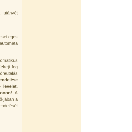
, utánvét
esetleges
automata
omatikus
(eke)t fog
őreutalás
endelése
levelet,
fonon!
A
ókjában a
endelését