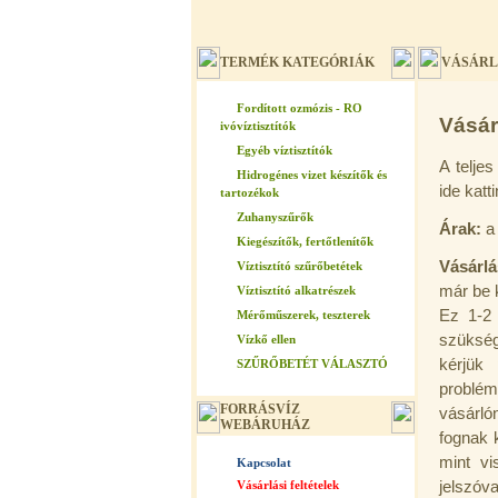
TERMÉK KATEGÓRIÁK
VÁSÁRL
Fordított ozmózis - RO
Vásárl
ivóvíztisztítók
Egyéb víztisztítók
A telje
Hidrogénes vizet készítők és
ide katt
tartozékok
Zuhanyszűrők
Árak:
a
Kiegészítők, fertőtlenítők
Vásárlá
Víztisztító szűrőbetétek
már be k
Víztisztító alkatrészek
Ez 1-2 
Mérőműszerek, teszterek
szükség
Vízkő ellen
kérjük
SZŰRŐBETÉT VÁLASZTÓ
problé
FORRÁSVÍZ
vásárló
WEBÁRUHÁZ
fognak 
mint vi
Kapcsolat
Vásárlási feltételek
jelszóv