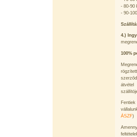
- 80-90 
Economy Water átfolyós asztali
- 90-100
víztisztító (FCCBKDF-STO)
13.700,-Ft
Szállít
12.500,-Ft
---------
4.) Ing
megrend
100% pé
Megren
rögzíte
szerződé
Elzárócsap 3/8", Quick
átvétel
szállító
1.300,-Ft
1.100,-Ft
---------
Fentie
vállalun
ÁSZF
)
Amennyi
feltétel