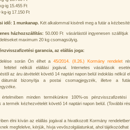
kg-ig 15.455 Ft
 kg-ig 17.150 Ft
ási idő: 1 munkanap.
Két alkalommal kiséreli meg a futár a kézbesíté
yenes házhozszállítás:
50.000 Ft vásárlástól ingyenesen szállítjuk
eléseket maximum 20 kg csomagsúlyig.
nzvisszafizetési garancia, az elállás joga:
delése során Ön élhet a
45/2014. (II.26.) Kormány rendelet
rés
tt feltétel nélküli elállási jogával. Internetes vásárlások es
stől az áru átvételét követő 14 naptári napon belül indoklás nélkül el
 dátumát bizonyítja a postai csomagjegyzék, illetve a futár
jegyzéke.
k értelmében minden termékünkre 100%-os pénzvisszafizetési g
k a termék kézhezvételét követő 14 naptári napon belül. (További rész
ben élni kíván az elállás jogával a hivatkozott Kormány rendeletben 
eknek megfelelve, kérjük,
hívja vevőszolgálatunkat, ahol tájékozódhat 