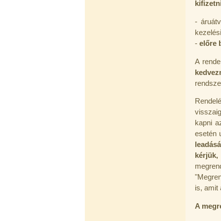
kifizetn
- áruát
kezelési
-
előre 
A rende
Külsőmenetes "L" könyök bekötő-
kedvez
idom 1/4"x3/8", Quick
rendsze
270,-Ft
Rendel
220,-Ft
---------
visszaig
kapni a
esetén u
leadás
kérjük,
megrend
"Megren
is, amit
Külsőmenetes "T" elosztó bekötő-
idom 1/4"x1/4"x1/4", Quick,
A megre
szimmetrikus