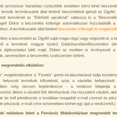
tott ozmózisos háztartási víztisztítók esetében kérni lehet beszerel
 termék technikusaink által történő beszerelését igényli az Ügyfél,
ztott terméknél az "Elérhető opcióknál" válassza ki a "Beszerelé
éget! Ekkor a beszerelés költsége automatikusan hozzáadódik a
rához. A technikusaink által történő
beszerelés költségét itt megtekinth
ben a beszerelést az Ügyfél saját maga végzi vagy végezteti el, a b
ről a termékek magyar nyelvű Gépkönyvében/Beszerelési útm
es tájékoztatást talál majd. Ebben az esetben is érvényesek a 
ák, amennyiben a beszerelés szakszerűen történt.
, megrendelés elküldése:
r" megtekintésekor a "Fizetés" gomb kiválasztásával tudja kezdem
 helyezett termékek kifizetését, azaz a vásárlás befejezését
iben még nincsen bejelentkezve - a rendszer felajánlja a 
kezést, illetve a vásárlói fiók létrehozását. Ha visszatérő vásárló, akk
sak be kell jelentkeznie a korábban megadott e-mail címmel és jelsz
ette jelszavát, e-mail címe ismeretében kérhet egy újat a rendszertől.)
bbi módokon lehet a Forrásvíz Webáruházban megrendelt te