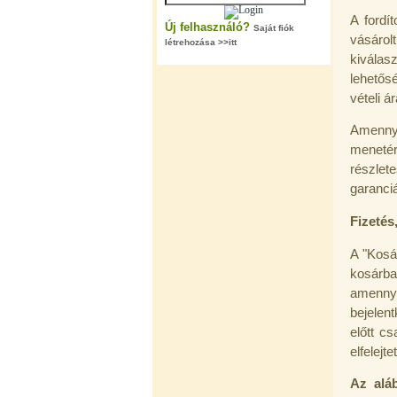
A fordí
Új felhasználó?
Saját fiók
vásárolt
létrehozása >>itt
kiválas
lehetős
"T" elosztó-idom 1/4"x3/8"x1/4",
vételi á
Quick
Amennyi
360,-Ft
meneté
320,-Ft
---------
részlet
garanci
Fizetés
A "Kosá
kosárba
amenny
Egyenes összekötő-idom 3/8"x3/8",
bejelent
Quick
előtt c
elfelejt
360,-Ft
320,-Ft
---------
Az alá