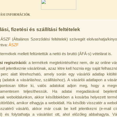
ÁSI INFORMÁCIÓK
ási, fizetési és szállítási feltételek
s ÁSZF (Általános Szerződési feltételek) szövegét elolvashatja/kinyo
intva:
ÁSZF
 termékek mellett feltüntettük a nettó és bruttó (ÁFÁ-s) vételárat is.
si regisztráció:
a termékek megtekintéséhez nem, de az online vá
ell jelentkeznie vásárlónak, azaz létre kell hoznia egy saját felhasznál
perc alatt létrehozható, amely során egy vásárlói adatlap kitölt
 (adatok a vásárláshoz, szállításhoz). A vásárlói adatlapon a vásárl
 pontosan töltse ki, valós adatokat adjon meg, hogy a megre
mamentesen teljesíthessük. Ha adatai megadásával bejelent
nak weboldalunkon, akkor későbbiekben a kosárba helyezett ter
kitörlődni, amikor elhagyja a weboldalt. Ha később visszatér a webol
sszatérő vásárló, akkor már csak be kell jelentkezni (e-mail 
al) és folytathatja a vásárlást ott, ahol előzőleg abbahagyta. Vá