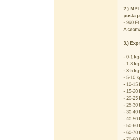
Quick, típus 2.
2
.) MPL
4.200,-Ft
posta p
4.000,-Ft
---------
- 990 F
A csoma
3
.) Exp
- 0-1 kg
- 1-3 kg
- 3-5 kg
Economy Water átfolyós asztali
- 5-10 k
víztisztító (FCCBKDF)
- 10-15 
13.600,-Ft
- 15-20 
12.400,-Ft
---------
- 20-25 
- 25-30 
- 30-40 
- 40-50 
- 50-60 
- 60-70 
- 70-80 