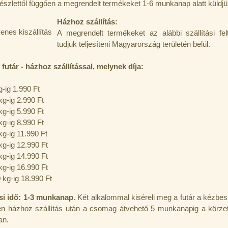
észlettől függően a megrendelt termékeket 1-6 munkanap alatt küldjük
Házhoz szállítás:
A megrendelt termékeket az alábbi szállítási felt
tudjuk teljesíteni Magyarország területén belül.
 futár - házhoz szállítással, melynek díja:
g-ig 1.990 Ft
kg-ig 2.990 Ft
kg-ig 5.990 Ft
kg-ig 8.990 Ft
kg-ig 11.990 Ft
kg-ig 12.990 Ft
kg-ig 14.990 Ft
kg-ig 16.990 Ft
 kg-ig 18.990 Ft
ási idő: 1-3 munkanap
.
Két alkalommal kiséreli meg a futár a kézbesí
len házhoz szállítás után a csomag átvehető 5 munkanapig a körze
an.