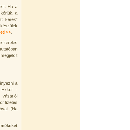
ést. Ha a
 kérjük, a
st kérek"
 készülék
eti >>
.
eszerelés
utatóban
megjelölt
ényezni a
. Ekkor -
vásárlói
or fizetés
óval. (Ha
rmékeket