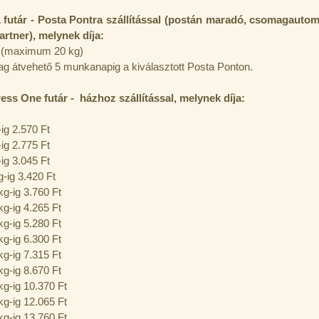
 futár - Posta Pontra szállítással (postán maradó, csomagauto
artner), melynek díja:
t (maximum 20 kg)
g átvehető 5 munkanapig a kiválasztott Posta Ponton.
ress One futár - házhoz szállítással, melynek díja:
-ig 2.570 Ft
-ig 2.775 Ft
-ig 3.045 Ft
g-ig 3.420 Ft
kg-ig 3.760 Ft
kg-ig 4.265 Ft
kg-ig 5.280 Ft
kg-ig 6.300 Ft
kg-ig 7.315 Ft
kg-ig 8.670 Ft
kg-ig 10.370 Ft
kg-ig 12.065 Ft
kg-ig 13.760 Ft