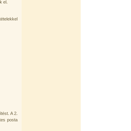
 el.
ételekkel
tést. A 2.
tes posta