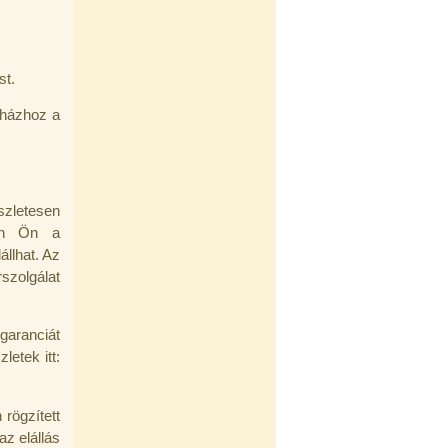
st.
 házhoz a
zletesen
etén Ön a
állhat. Az
szolgálat
aranciát
letek itt:
rögzített
az elállás