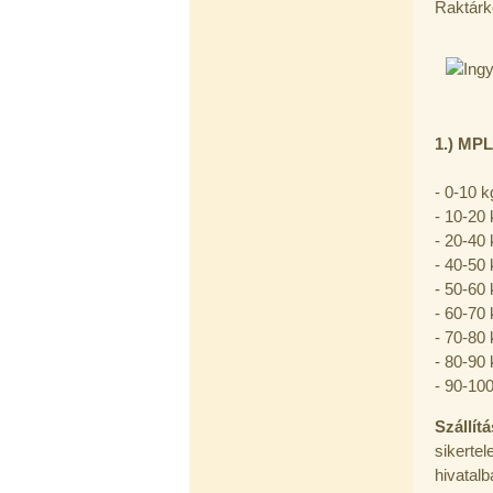
180,-Ft
Raktárk
200,-Ft
---------
1.) MPL
- 0-10 k
PurePro AIFIR biokerámia
- 10-20 
energetizáló egység
- 20-40 
- 40-50 
6.160,-Ft
5.900,-Ft
- 50-60 
---------
- 60-70 
- 70-80 
- 80-90 
- 90-100
Szállít
sikerte
hivatalb
Szivárgás érzékelő víztisztítóhoz, 1/4",