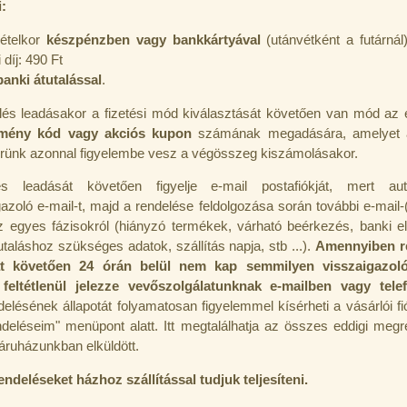
i:
vételkor
készpénzben vagy bankkártyával
(utánvétként a futárnál)
 díj: 490 Ft
banki átutalással
.
lés leadásakor a fizetési mód kiválasztását követően van mód az 
mény kód vagy akciós kupon
számának megadására, amelyet 
rünk azonnal figyelembe vesz a végösszeg kiszámolásakor.
és leadását követően figyelje e-mail postafiókját, mert aut
azoló e-mail-t, majd a rendelése feldolgozása során további e-mail-
z egyes fázisokról (hiányzó termékek, várható beérkezés, banki el
taláshoz szükséges adatok, szállítás napja, stb ...).
Amennyiben r
át követően 24 órán belül nem kap semmilyen visszaigazoló 
 feltétlenül jelezze vevőszolgálatunknak e-mailben vagy tele
elésének állapotát folyamatosan figyelemmel kísérheti a vásárlói fi
deléseim" menüpont alatt. Itt megtalálhatja az összes eddigi megr
 áruházunkban elküldött.
ndeléseket házhoz szállítással tudjuk teljesíteni.