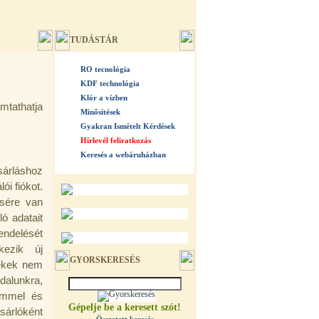
TUDÁSTÁR
RO tecnológia
KDF technológia
Klór a vízben
mtathatja
Minősítések
Gyakran Ismételt Kérdések
Hírlevél feliratkozás
Keresés a webáruházban
sárláshoz
ói fiókot.
ésére van
ó adatait
ndelését
kezik új
GYORSKERESÉS
mékek nem
dalunkra,
címmel és
Gépelje be a keresett szót!
sárlóként