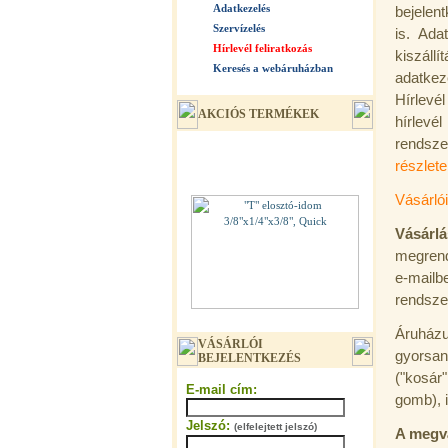
Adatkezelés
bejelen
Szervízelés
is. Ada
Hírlevél feliratkozás
kiszál
Keresés a webáruházban
adatkeze
Hírlevé
AKCIÓS TERMÉKEK
hírlevé
rendsze
részlete
Vásárlói
Vásárl
megrend
e-mailb
rendsze
"T" elosztó-idom 3/8"x1/4"x3/8",
Quick
Áruházu
VÁSÁRLÓI
gyorsan
BEJELENTKEZÉS
360,-Ft
320,-Ft
("kosár
E-mail cím:
---------
gomb), i
Jelszó:
(elfelejtett jelszó)
A megvá