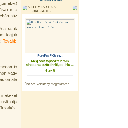
Összetett keresés
(címeket)
VÉLEMÉNYEK A
lásakor a
TERMÉKRŐL
ebáruház
0%-a csak
em fogjuk
k.
További
PurePro F-Szett...
Még sok tapasztalatom
nincsen a szűrőkről, de! Ha ....
 módon is
onon vagy
 automata
Összes vélemény megtekintése
ermékeket
osíthatja
rissítés"
.