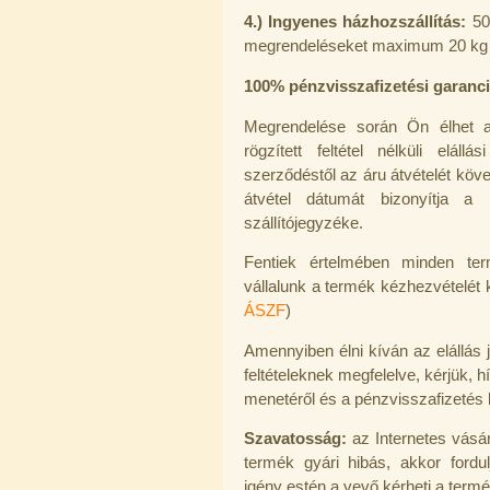
---------
4.) Ingyenes házhozszállítás:
50
megrendeléseket maximum 20 kg 
100% pénzvisszafizetési garancia
Megrendelése során Ön élhet
rögzített feltétel nélküli elál
szerződéstől az áru átvételét követ
Elzárócsap 3/8", Quick
átvétel dátumát bizonyítja a p
szállítójegyzéke.
1.300,-Ft
1.100,-Ft
---------
Fentiek értelmében minden ter
vállalunk a termék kézhezvételét k
ÁSZF
)
Amennyiben élni kíván az elállás 
feltételeknek megfelelve, kérjük,
hí
menetéről és a pénzvisszafizetés 
Áramlásszabályzó 420ml, 1/4", Jaco
Szavatosság:
az Internetes vásár
termék gyári hibás, akkor fordu
1.300,-Ft
igény estén a vevő kérheti a termé
1.000,-Ft