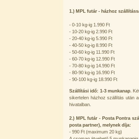
1.) MPL futár - házhoz szállításs
- 0-10 kg-ig 1.990 Ft
- 10-20 kg-ig 2.990 Ft
PurePro AIFIR biokerámia
energetizáló egység
- 20-40 kg-ig 5.990 Ft
- 40-50 kg-ig 8.990 Ft
6.160,-Ft
5.900,-Ft
- 50-60 kg-ig 11.990 Ft
---------
- 60-70 kg-ig 12.990 Ft
- 70-80 kg-ig 14.990 Ft
- 80-90 kg-ig 16.990 Ft
- 90-100 kg-ig 18.990 Ft
Szállítási idő: 1-3 munkanap
.
Két
sikertelen házhoz szállítás után
hivatalban.
Szivárgás érzékelő víztisztítóhoz, 1/4",
Quick, típus 2.
2
.) MPL futár - Posta Pontra s
4.200,-Ft
posta partner), melynek díja:
4.000,-Ft
---------
- 990 Ft (maximum 20 kg)
A csomag átvehető 5 munkanapig a