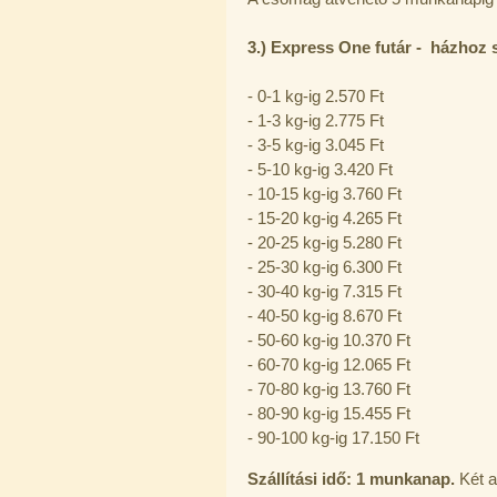
3
.) Express One futár - házhoz s
- 0-1 kg-ig 2.570 Ft
- 1-3 kg-ig 2.775 Ft
- 3-5 kg-ig 3.045 Ft
Economy Water átfolyós asztali
- 5-10 kg-ig 3.420 Ft
víztisztító (FCCBKDF)
- 10-15 kg-ig 3.760 Ft
13.600,-Ft
- 15-20 kg-ig 4.265 Ft
12.400,-Ft
---------
- 20-25 kg-ig 5.280 Ft
- 25-30 kg-ig 6.300 Ft
- 30-40 kg-ig 7.315 Ft
- 40-50 kg-ig 8.670 Ft
- 50-60 kg-ig 10.370 Ft
- 60-70 kg-ig 12.065 Ft
- 70-80 kg-ig 13.760 Ft
- 80-90 kg-ig 15.455 Ft
Economy Water átfolyós asztali
- 90-100 kg-ig 17.150 Ft
víztisztító (FCCBKDF-STO)
13.700,-Ft
Szállítási idő: 1 munkanap.
Két a
12.500,-Ft