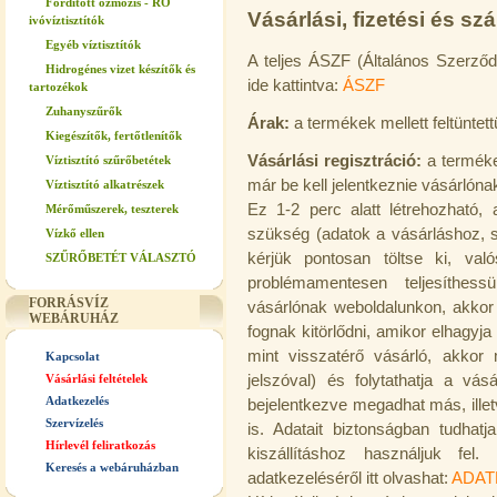
Fordított ozmózis - RO
Vásárlási, fizetési és szál
ivóvíztisztítók
Egyéb víztisztítók
A teljes ÁSZF (Általános Szerződé
Hidrogénes vizet készítők és
ide kattintva:
ÁSZF
tartozékok
Zuhanyszűrők
Árak:
a termékek mellett feltüntett
Kiegészítők, fertőtlenítők
Vásárlási regisztráció:
a termék
Víztisztító szűrőbetétek
már be kell jelentkeznie vásárlónak,
Víztisztító alkatrészek
Ez 1-2 perc alatt létrehozható, 
Mérőműszerek, teszterek
szükség (adatok a vásárláshoz, sz
Vízkő ellen
kérjük pontosan töltse ki, va
SZŰRŐBETÉT VÁLASZTÓ
problémamentesen teljesíthes
FORRÁSVÍZ
vásárlónak weboldalunkon, akko
WEBÁRUHÁZ
fognak kitörlődni, amikor elhagyj
mint visszatérő vásárló, akkor
Kapcsolat
Vásárlási feltételek
jelszóval) és folytathatja a vás
Adatkezelés
bejelentkezve megadhat más, illet
Szervízelés
is. Adatait biztonságban tudha
Hírlevél feliratkozás
kiszállításhoz használjuk fel
Keresés a webáruházban
adatkezeléséről itt olvashat:
ADAT