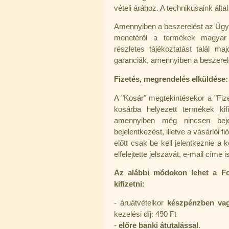
"T" elosztó-idom 1/4"x3/8"x1/4",
vételi árához. A technikusaink álta
Quick
Amennyiben a beszerelést az Ügyfé
360,-Ft
menetéről a termékek magyar 
320,-Ft
---------
részletes tájékoztatást talál m
garanciák, amennyiben a beszerel
Fizetés, megrendelés elküldése:
A "Kosár" megtekintésekor a "Fiz
kosárba helyezett termékek kif
amennyiben még nincsen bejel
Egyenes összekötő-idom 3/8"x3/8",
bejelentkezést, illetve a vásárlói f
Quick
előtt csak be kell jelentkeznie a
elfelejtette jelszavát, e-mail címe
360,-Ft
320,-Ft
---------
Az alábbi módokon lehet a Fo
kifizetni:
- áruátvételkor
készpénzben vag
kezelési díj: 490 Ft
-
előre banki átutalással
.