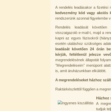
A rendelés leadásakor a fizetési
Külsőmenetes "L" könyök bekötő-
kedvezmény kód vagy akciós 
idom 1/4"x3/8", Quick
rendszerünk azonnal figyelembe 
270,-Ft
Rendelés leadását követően fi
220,-Ft
---------
visszaigazoló e-mail-t, majd a ren
kapni az egyes fázisokról (hiány
esetén utaláshoz szükséges adatok,
leadását követően 24 órán be
kérjük, feltétlenül jelezze ve
megrendelésének állapotát folyama
"Megrendeléseim" menüpont alatt.
is, amit áruházunkban elküldött.
Külsőmenetes "T" elosztó bekötő-
idom 1/4"x1/4"x1/4", Quick,
A megrendeléseket házhoz szállít
szimmetrikus
180,-Ft
Raktárkészlettől függően a megren
200,-Ft
---------
Házhoz s
A megren
tudjuk te