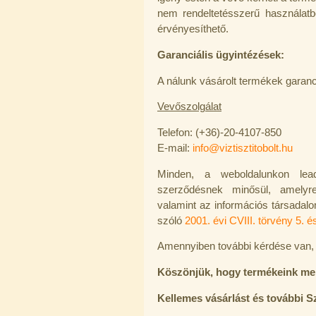
---------
nem rendeltetésszerű használat
érvényesíthető.
Garanciális ügyintézések:
A nálunk vásárolt termékek garanci
Vevőszolgálat
"Y" elosztó-idom 1/4"x1/4"x1/4",
Telefon: (+36)-20-4107-850
Quick
E-mail:
info@viztisztitobolt.hu
270,-Ft
200,-Ft
Minden, a weboldalunkon lead
---------
szerződésnek minősül, amelyre
valamint az információs társadal
szóló
2001. évi CVIII. törvény 5. é
Amennyiben további kérdése van, 
Köszönjük, hogy termékeink mell
Külsőmenetes "L" könyök bekötő-
Kellemes vásárlást és további 
idom 1/4"x1/8", Quick