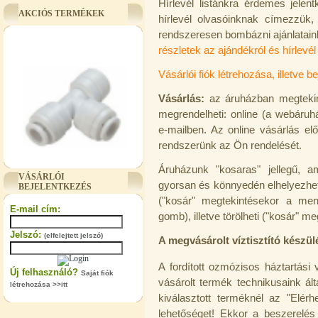
Hírlevél listánkra érdemes jelen
AKCIÓS TERMÉKEK
hírlevél olvasóinknak címezzük, 
rendszeresen bombázni ajánlataink
részletek az ajándékról és hírlevél 
Vásárlói fiók létrehozása, illetve be
Vásárlás:
az áruházban megtekin
megrendelheti: online (a webáruh
e-mailben. Az online vásárlás el
rendszerünk az Ön rendelését.
"T" elosztó-idom 3/8"x1/4"x3/8",
Quick
Áruházunk "kosaras" jellegű, a
VÁSÁRLÓI
gyorsan és könnyedén elhelyezhet
BEJELENTKEZÉS
360,-Ft
320,-Ft
("kosár" megtekintésekor a menn
E-mail cím:
---------
gomb), illetve törölheti ("kosár" m
Jelszó:
(elfelejtett jelszó)
A megvásárolt víztisztító készül
A fordított ozmózisos háztartási 
Új felhasználó?
Saját fiók
vásárolt termék technikusaink álta
létrehozása >>itt
kiválasztott terméknél az "Elérh
lehetőséget! Ekkor a beszerelé