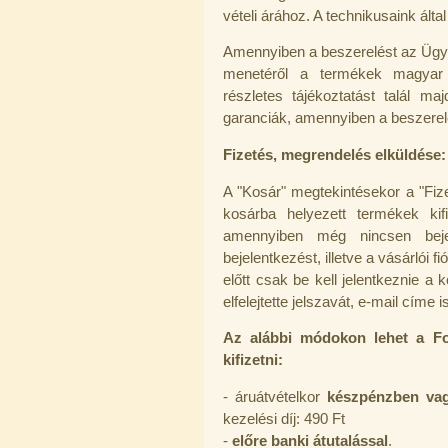
vételi árához. A technikusaink álta
"T" elosztó-idom 1/4"x3/8"x1/4",
Quick
Amennyiben a beszerelést az Ügyfé
360,-Ft
menetéről a termékek magyar 
320,-Ft
---------
részletes tájékoztatást talál m
garanciák, amennyiben a beszerel
Fizetés, megrendelés elküldése:
A "Kosár" megtekintésekor a "Fiz
kosárba helyezett termékek kif
amennyiben még nincsen bejel
bejelentkezést, illetve a vásárlói f
Egyenes összekötő-idom 3/8"x3/8",
Quick
előtt csak be kell jelentkeznie a
elfelejtette jelszavát, e-mail címe
360,-Ft
320,-Ft
---------
Az alábbi módokon lehet a Fo
kifizetni:
- áruátvételkor
készpénzben vag
kezelési díj: 490 Ft
-
előre banki átutalással
.