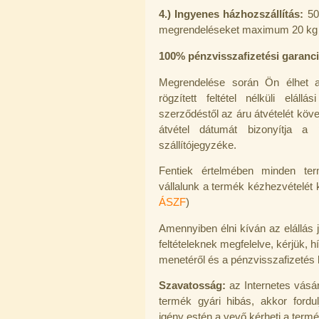
---------
4.) Ingyenes házhozszállítás:
50
megrendeléseket maximum 20 kg 
100% pénzvisszafizetési garancia
Megrendelése során Ön élhet
rögzített feltétel nélküli elál
szerződéstől az áru átvételét követ
Elzárócsap 3/8", Quick
átvétel dátumát bizonyítja a p
szállítójegyzéke.
1.300,-Ft
1.100,-Ft
---------
Fentiek értelmében minden ter
vállalunk a termék kézhezvételét k
ÁSZF
)
Amennyiben élni kíván az elállás 
feltételeknek megfelelve, kérjük,
hí
menetéről és a pénzvisszafizetés 
Szavatosság:
az Internetes vásár
Áramlásszabályzó 420ml, 1/4", Jaco
termék gyári hibás, akkor fordu
1.300,-Ft
igény estén a vevő kérheti a termé