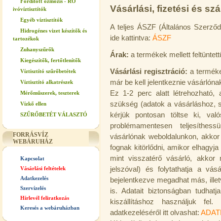
Fordított ozmózis - RO
Vásárlási, fizetési és szál
ivóvíztisztítók
Egyéb víztisztítók
A teljes ÁSZF (Általános Szerződé
Hidrogénes vizet készítők és
ide kattintva:
ÁSZF
tartozékok
Zuhanyszűrők
Árak:
a termékek mellett feltüntett
Kiegészítők, fertőtlenítők
Vásárlási regisztráció:
a termék
Víztisztító szűrőbetétek
már be kell jelentkeznie vásárlónak,
Víztisztító alkatrészek
Ez 1-2 perc alatt létrehozható, 
Mérőműszerek, teszterek
szükség (adatok a vásárláshoz, sz
Vízkő ellen
kérjük pontosan töltse ki, va
SZŰRŐBETÉT VÁLASZTÓ
problémamentesen teljesíthes
FORRÁSVÍZ
vásárlónak weboldalunkon, akko
WEBÁRUHÁZ
fognak kitörlődni, amikor elhagyj
mint visszatérő vásárló, akkor
Kapcsolat
Vásárlási feltételek
jelszóval) és folytathatja a vás
Adatkezelés
bejelentkezve megadhat más, illet
Szervízelés
is. Adatait biztonságban tudha
Hírlevél feliratkozás
kiszállításhoz használjuk fel
Keresés a webáruházban
adatkezeléséről itt olvashat:
ADAT