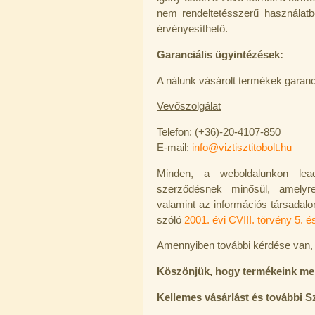
1.000,-Ft
---------
nem rendeltetésszerű használat
érvényesíthető.
Garanciális ügyintézések:
A nálunk vásárolt termékek garanci
Vevőszolgálat
"Y" elosztó-idom 1/4"x1/4"x1/4",
Telefon: (+36)-20-4107-850
Quick
E-mail:
info@viztisztitobolt.hu
270,-Ft
200,-Ft
Minden, a weboldalunkon lead
---------
szerződésnek minősül, amelyre
valamint az információs társadal
szóló
2001. évi CVIII. törvény 5. é
Amennyiben további kérdése van, 
Köszönjük, hogy termékeink mell
Kellemes vásárlást és további 
Külsőmenetes "L" könyök bekötő-
idom 1/4"x1/8", Quick