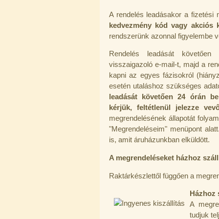
A rendelés leadásakor a fizetési
kedvezmény kód vagy akciós 
Külsőmenetes "L" könyök bekötő-
idom 1/4"x3/8", Quick
rendszerünk azonnal figyelembe 
270,-Ft
Rendelés leadását követően fi
220,-Ft
---------
visszaigazoló e-mail-t, majd a ren
kapni az egyes fázisokról (hiány
esetén utaláshoz szükséges adatok,
leadását követően 24 órán be
kérjük, feltétlenül jelezze ve
megrendelésének állapotát folyama
"Megrendeléseim" menüpont alatt.
is, amit áruházunkban elküldött.
Külsőmenetes "T" elosztó bekötő-
idom 1/4"x1/4"x1/4", Quick,
A megrendeléseket házhoz szállít
szimmetrikus
180,-Ft
Raktárkészlettől függően a megren
200,-Ft
---------
Házhoz s
A megren
tudjuk te