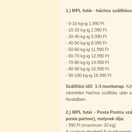
1.) MPL futár - házhoz szállításs
- 0-10 kg-ig 1.990 Ft
- 10-20 kg-ig 2.990 Ft
PurePro AIFIR biokerámia
energetizáló egység
- 20-40 kg-ig 5.990 Ft
- 40-50 kg-ig 8.990 Ft
6.160,-Ft
5.900,-Ft
- 50-60 kg-ig 11.990 Ft
---------
- 60-70 kg-ig 12.990 Ft
- 70-80 kg-ig 14.990 Ft
- 80-90 kg-ig 16.990 Ft
- 90-100 kg-ig 18.990 Ft
Szállítási idő: 1-3 munkanap
.
Két
sikertelen házhoz szállítás után
hivatalban.
Szivárgás érzékelő víztisztítóhoz, 1/4",
Quick, típus 2.
2
.) MPL futár - Posta Pontra s
4.200,-Ft
posta partner), melynek díja:
4.000,-Ft
- 990 Ft (maximum 20 kg)
---------
A csomag átvehető 5 munkanapig a