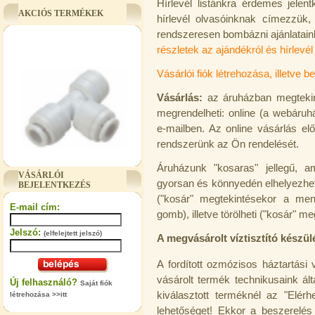
Hírlevél listánkra érdemes jelen
AKCIÓS TERMÉKEK
hírlevél olvasóinknak címezzük, 
rendszeresen bombázni ajánlataink
részletek az ajándékról és hírlevél 
Vásárlói fiók létrehozása, illetve be
Vásárlás:
az áruházban megtekin
megrendelheti: online (a webáruh
e-mailben. Az online vásárlás el
rendszerünk az Ön rendelését.
"T" elosztó-idom 3/8"x1/4"x3/8",
Áruházunk "kosaras" jellegű, a
Quick
VÁSÁRLÓI
gyorsan és könnyedén elhelyezhet
BEJELENTKEZÉS
360,-Ft
("kosár" megtekintésekor a menn
320,-Ft
E-mail cím:
---------
gomb), illetve törölheti ("kosár" m
Jelszó:
(elfelejtett jelszó)
A megvásárolt víztisztító készül
A fordított ozmózisos háztartási 
vásárolt termék technikusaink álta
Új felhasználó?
Saját fiók
kiválasztott terméknél az "Elérh
létrehozása >>itt
lehetőséget! Ekkor a beszerelé