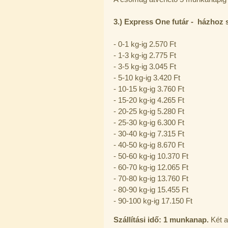
3
.) Express One futár - házhoz s
- 0-1 kg-ig 2.570 Ft
- 1-3 kg-ig 2.775 Ft
- 3-5 kg-ig 3.045 Ft
Economy Water átfolyós asztali
- 5-10 kg-ig 3.420 Ft
víztisztító (FCCBKDF)
- 10-15 kg-ig 3.760 Ft
13.600,-Ft
- 15-20 kg-ig 4.265 Ft
12.400,-Ft
- 20-25 kg-ig 5.280 Ft
---------
- 25-30 kg-ig 6.300 Ft
- 30-40 kg-ig 7.315 Ft
- 40-50 kg-ig 8.670 Ft
- 50-60 kg-ig 10.370 Ft
- 60-70 kg-ig 12.065 Ft
- 70-80 kg-ig 13.760 Ft
- 80-90 kg-ig 15.455 Ft
Economy Water átfolyós asztali
- 90-100 kg-ig 17.150 Ft
víztisztító (FCCBKDF-STO)
13.700,-Ft
Szállítási idő: 1 munkanap.
Két a
12.500,-Ft