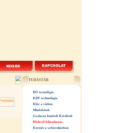
TUDÁSTÁR
RO tecnológia
KDF technológia
Klór a vízben
Minősítések
Gyakran Ismételt Kérdések
Hírlevél feliratkozás
Keresés a webáruházban