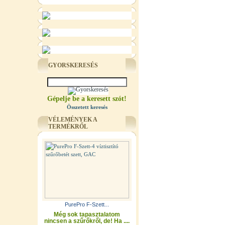
GYORSKERESÉS
Gépelje be a keresett szót!
Összetett keresés
VÉLEMÉNYEK A
TERMÉKRŐL
PurePro F-Szett...
Még sok tapasztalatom
nincsen a szűrőkről, de! Ha ....