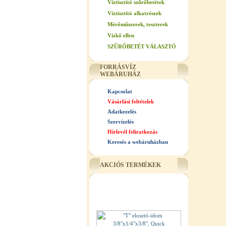
Víztisztító szűrőbetétek
Víztisztító alkatrészek
Mérőműszerek, teszterek
Vízkő ellen
SZŰRŐBETÉT VÁLASZTÓ
FORRÁSVÍZ
WEBÁRUHÁZ
Kapcsolat
Vásárlási feltételek
Adatkezelés
Szervízelés
Hírlevél feliratkozás
Keresés a webáruházban
AKCIÓS TERMÉKEK