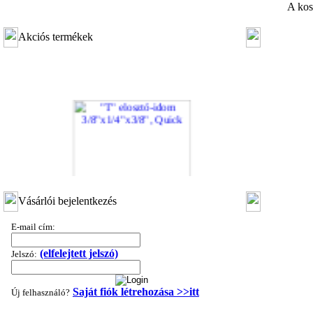
A kos
Akciós termékek
"T" elosztó-idom 3/8"x1/4"x3/8", Quick
Vásárlói bejelentkezés
360,-Ft
E-mail cím:
320,-Ft
---------
(elfelejtett jelszó)
Jelszó:
Saját fiók létrehozása >>itt
Új felhasználó?