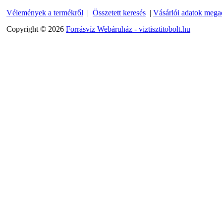
Vélemények a termékről
|
Összetett keresés
|
Vásárlói adatok mega
Copyright © 2026
Forrásvíz Webáruház - viztisztitobolt.hu
"T" elosztó-idom 1/4"x3/8"x1/4", Quick
360,-Ft
320,-Ft
---------
Egyenes összekötő-idom 3/8"x3/8", Quick
360,-Ft
320,-Ft
---------