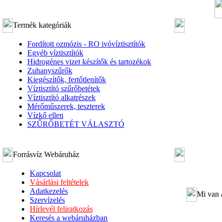
Termék kategóriák
Fordított ozmózis - RO ivóvíztisztítók
Egyéb víztisztítók
Hidrogénes vizet készítők és tartozékok
Zuhanyszűrők
Kiegészítők, fertőtlenítők
Víztisztító szűrőbetétek
Víztisztító alkatrészek
Mérőműszerek, teszterek
Vízkő ellen
SZŰRŐBETÉT VÁLASZTÓ
Forrásvíz Webáruház
Kapcsolat
Vásárlási feltételek
Adatkezelés
Mi van 
Szervízelés
Hírlevél feliratkozás
Keresés a webáruházban