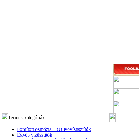
Termék kategóriák
Fordított ozmózis - RO ivóvíztisztítók
Egyéb víztisztítók