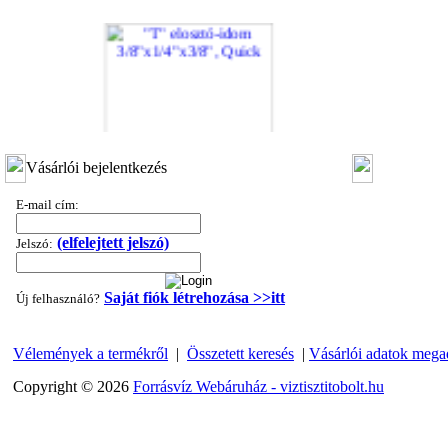
"T" elosztó-idom 3/8"x1/4"x3/8", Quick
Vásárlói bejelentkezés
360,-Ft
E-mail cím:
320,-Ft
---------
(elfelejtett jelszó)
Jelszó:
Saját fiók létrehozása >>itt
Új felhasználó?
Vélemények a termékről
|
Összetett keresés
|
Vásárlói adatok mega
Copyright © 2026
Forrásvíz Webáruház - viztisztitobolt.hu
"T" elosztó-idom 1/4"x3/8"x1/4", Quick
360,-Ft