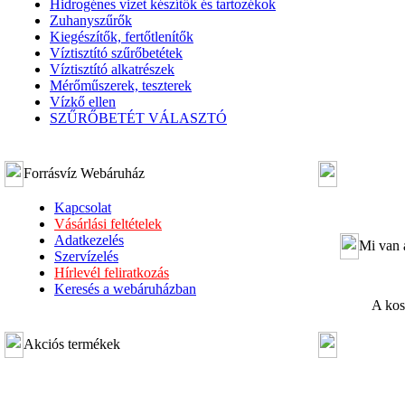
Hidrogénes vizet készítők és tartozékok
Zuhanyszűrők
Kiegészítők, fertőtlenítők
Víztisztító szűrőbetétek
Víztisztító alkatrészek
Mérőműszerek, teszterek
Vízkő ellen
SZŰRŐBETÉT VÁLASZTÓ
Forrásvíz Webáruház
Kapcsolat
Vásárlási feltételek
Adatkezelés
Mi van 
Szervízelés
Hírlevél feliratkozás
Keresés a webáruházban
A kos
Akciós termékek