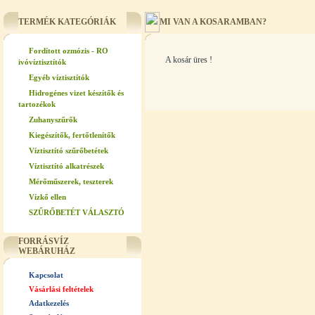
TERMÉK KATEGÓRIÁK
MI VAN A KOSARAMBAN?
Fordított ozmózis - RO
A kosár üres !
ivóvíztisztítók
Egyéb víztisztítók
Hidrogénes vizet készítők és
tartozékok
Zuhanyszűrők
Kiegészítők, fertőtlenítők
Víztisztító szűrőbetétek
Víztisztító alkatrészek
Mérőműszerek, teszterek
Vízkő ellen
SZŰRŐBETÉT VÁLASZTÓ
FORRÁSVÍZ
WEBÁRUHÁZ
Kapcsolat
Vásárlási feltételek
Adatkezelés