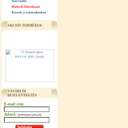
Szervízelés
Hírlevél feliratkozás
Keresés a webáruházban
AKCIÓS TERMÉKEK
"T" elosztó-idom 3/8"x1/4"x3/8",
Quick
VÁSÁRLÓI
BEJELENTKEZÉS
360,-Ft
E-mail cím:
320,-Ft
---------
Jelszó:
(elfelejtett jelszó)