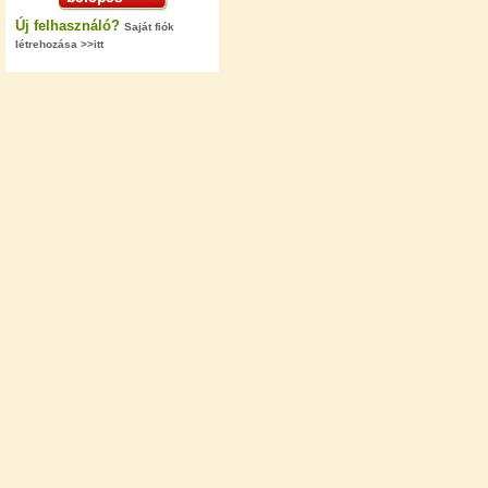
Új felhasználó?
Saját fiók
létrehozása >>itt
"T" elosztó-idom 1/4"x3/8"x1/4",
Quick
360,-Ft
320,-Ft
---------
Egyenes összekötő-idom 3/8"x3/8",
Quick
360,-Ft
320,-Ft
---------