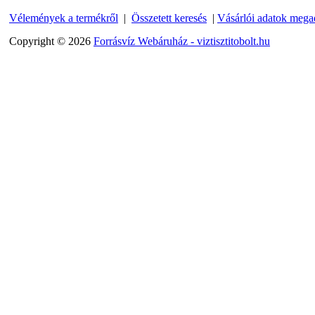
Vélemények a termékről
|
Összetett keresés
|
Vásárlói adatok mega
Copyright © 2026
Forrásvíz Webáruház - viztisztitobolt.hu
"T" elosztó-idom 1/4"x3/8"x1/4", Quick
360,-Ft
320,-Ft
---------
Egyenes összekötő-idom 3/8"x3/8", Quick
360,-Ft
320,-Ft
---------