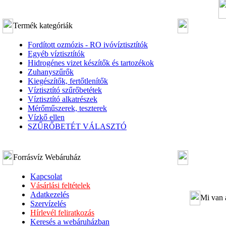
Termék kategóriák
Fordított ozmózis - RO ivóvíztisztítók
Egyéb víztisztítók
Hidrogénes vizet készítők és tartozékok
Zuhanyszűrők
Kiegészítők, fertőtlenítők
Víztisztító szűrőbetétek
Víztisztító alkatrészek
Mérőműszerek, teszterek
Vízkő ellen
SZŰRŐBETÉT VÁLASZTÓ
Forrásvíz Webáruház
Kapcsolat
Vásárlási feltételek
Adatkezelés
Mi van 
Szervízelés
Hírlevél feliratkozás
Keresés a webáruházban