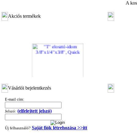
A kos
Akciós termékek
"T" elosztó-idom 3/8"x1/4"x3/8", Quick
Vásárlói bejelentkezés
360,-Ft
E-mail cím:
320,-Ft
---------
(elfelejtett jelszó)
Jelszó:
Saját fiók létrehozása >>itt
Új felhasználó?