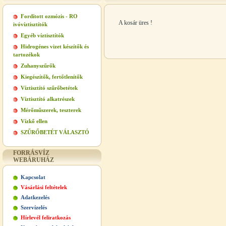
Fordított ozmózis - RO
A kosár üres !
ivóvíztisztítók
Egyéb víztisztítók
Hidrogénes vizet készítők és
tartozékok
Zuhanyszűrők
Kiegészítők, fertőtlenítők
Víztisztító szűrőbetétek
Víztisztító alkatrészek
Mérőműszerek, teszterek
Vízkő ellen
SZŰRŐBETÉT VÁLASZTÓ
FORRÁSVÍZ
WEBÁRUHÁZ
Kapcsolat
Vásárlási feltételek
Adatkezelés
Szervízelés
Hírlevél feliratkozás