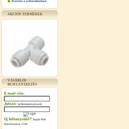
Keresés a webáruházban
AKCIÓS TERMÉKEK
"T" elosztó-idom 3/8"x1/4"x3/8",
Quick
VÁSÁRLÓI
BEJELENTKEZÉS
360,-Ft
320,-Ft
E-mail cím:
---------
Jelszó:
(elfelejtett jelszó)
Új felhasználó?
Saját fiók
létrehozása >>itt