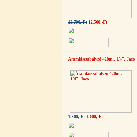
Külsőmenetes "L" könyök bekötő-
idom 1/4"x3/8", Quick
270,-Ft
13.700,-Ft
12.500,-Ft
220,-Ft
---------
Áramlásszabályzó 420ml, 1/4", Jaco
Külsőmenetes "T" elosztó bekötő-
idom 1/4"x1/4"x1/4", Quick,
szimmetrikus
180,-Ft
200,-Ft
---------
1.300,-Ft
1.000,-Ft