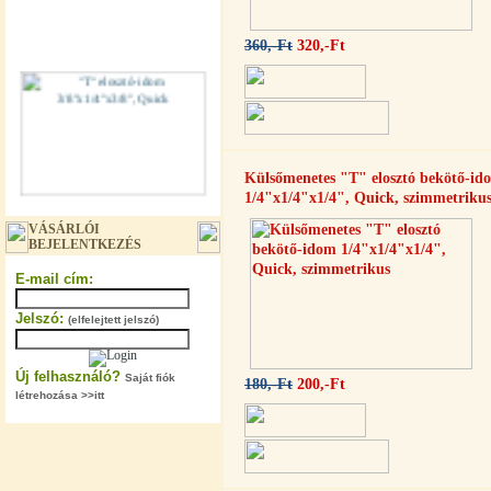
360,-Ft
320,-Ft
Külsőmenetes "T" elosztó bekötő-id
1/4"x1/4"x1/4", Quick, szimmetriku
"T" elosztó-idom 3/8"x1/4"x3/8",
VÁSÁRLÓI
Quick
BEJELENTKEZÉS
360,-Ft
E-mail cím:
320,-Ft
---------
Jelszó:
(elfelejtett jelszó)
Új felhasználó?
Saját fiók
180,-Ft
200,-Ft
létrehozása >>itt
"T" elosztó-idom 1/4"x3/8"x1/4",