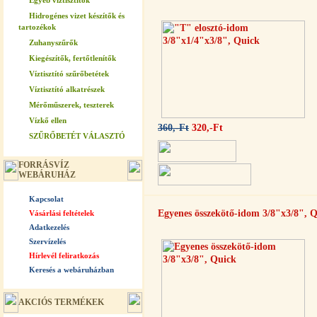
Egyéb víztisztítók
Hidrogénes vizet készítők és
tartozékok
Zuhanyszűrők
Kiegészítők, fertőtlenítők
Víztisztító szűrőbetétek
Víztisztító alkatrészek
Mérőműszerek, teszterek
Vízkő ellen
360,-Ft
320,-Ft
SZŰRŐBETÉT VÁLASZTÓ
FORRÁSVÍZ
WEBÁRUHÁZ
Kapcsolat
Egyenes összekötő-idom 3/8"x3/8", 
Vásárlási feltételek
Adatkezelés
Szervízelés
Hírlevél feliratkozás
Keresés a webáruházban
AKCIÓS TERMÉKEK