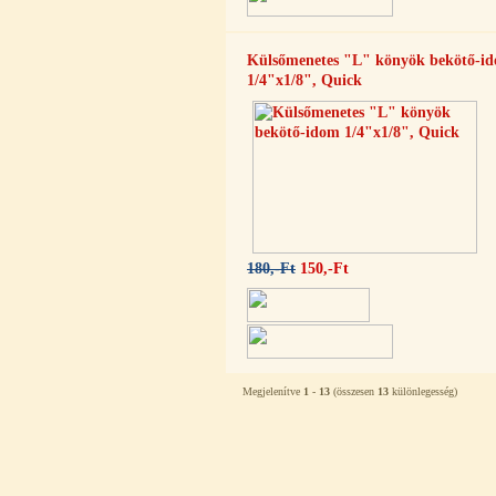
Külsőmenetes "L" könyök bekötő-i
1/4"x1/8", Quick
PurePro AIFIR biokerámia
energetizáló egység
6.160,-Ft
5.900,-Ft
---------
180,-Ft
150,-Ft
Szivárgás érzékelő víztisztítóhoz, 1/4",
Quick, típus 2.
Megjelenítve
1
-
13
(összesen
13
különlegesség)
4.200,-Ft
4.000,-Ft
---------