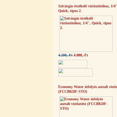
Quick
Szivárgás érzékelő víztisztítóhoz, 1/4
360,-Ft
Quick, típus 2.
320,-Ft
---------
4.200,-Ft
4.000,-Ft
Egyenes összekötő-idom 3/8"x3/8",
Quick
360,-Ft
320,-Ft
---------
Economy Water átfolyós asztali víztis
(FCCBKDF-STO)