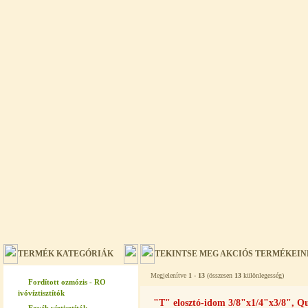
TERMÉK KATEGÓRIÁK
TEKINTSE MEG AKCIÓS TERMÉKEIN
Megjelenítve
1
-
13
(összesen
13
különlegesség)
Fordított ozmózis - RO
ivóvíztisztítók
"T" elosztó-idom 3/8"x1/4"x3/8", Q