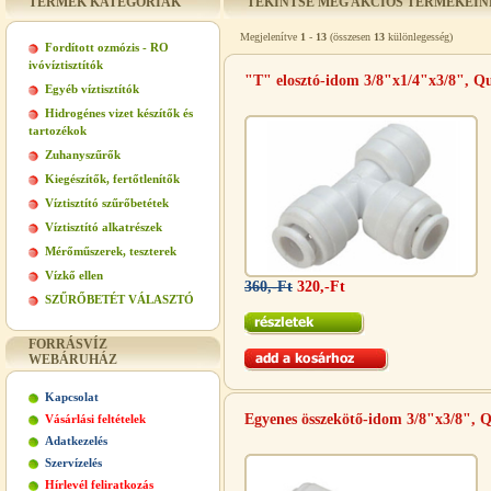
TERMÉK KATEGÓRIÁK
TEKINTSE MEG AKCIÓS TERMÉKEIN
Megjelenítve
1
-
13
(összesen
13
különlegesség)
Fordított ozmózis - RO
ivóvíztisztítók
"T" elosztó-idom 3/8"x1/4"x3/8", Q
Egyéb víztisztítók
Hidrogénes vizet készítők és
tartozékok
Zuhanyszűrők
Kiegészítők, fertőtlenítők
Víztisztító szűrőbetétek
Víztisztító alkatrészek
Mérőműszerek, teszterek
Vízkő ellen
360,-Ft
320,-Ft
SZŰRŐBETÉT VÁLASZTÓ
FORRÁSVÍZ
WEBÁRUHÁZ
Kapcsolat
Egyenes összekötő-idom 3/8"x3/8", 
Vásárlási feltételek
Adatkezelés
Szervízelés
Hírlevél feliratkozás