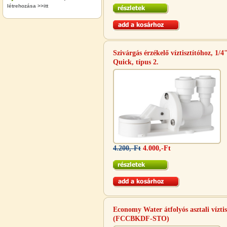
létrehozása >>itt
"T" elosztó-idom 1/4"x3/8"x1/4",
Quick
Szivárgás érzékelő víztisztítóhoz, 1/4
360,-Ft
Quick, típus 2.
320,-Ft
---------
4.200,-Ft
4.000,-Ft
Egyenes összekötő-idom 3/8"x3/8",
Quick
360,-Ft
320,-Ft
---------
Economy Water átfolyós asztali víztis
(FCCBKDF-STO)