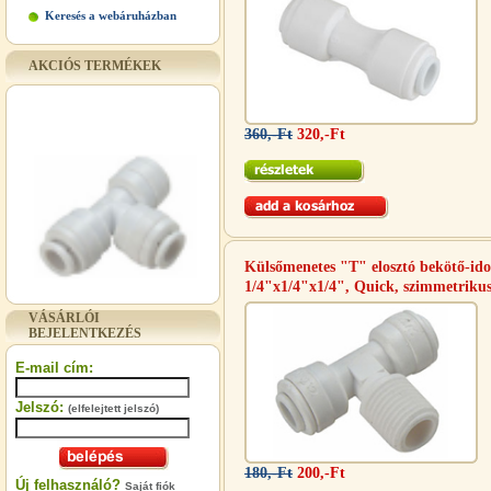
Keresés a webáruházban
AKCIÓS TERMÉKEK
360,-Ft
320,-Ft
Külsőmenetes "T" elosztó bekötő-id
1/4"x1/4"x1/4", Quick, szimmetriku
"T" elosztó-idom 3/8"x1/4"x3/8",
Quick
VÁSÁRLÓI
BEJELENTKEZÉS
360,-Ft
320,-Ft
E-mail cím:
---------
Jelszó:
(elfelejtett jelszó)
180,-Ft
200,-Ft
Új felhasználó?
Saját fiók