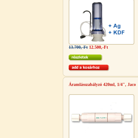
Külsőmenetes "L" könyök bekötő-
idom 1/4"x3/8", Quick
270,-Ft
13.700,-Ft
12.500,-Ft
220,-Ft
---------
Áramlásszabályzó 420ml, 1/4", Jaco
Külsőmenetes "T" elosztó bekötő-
idom 1/4"x1/4"x1/4", Quick,
szimmetrikus
180,-Ft
200,-Ft
---------