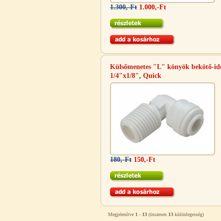
1.300,-Ft
1.000,-Ft
Külsőmenetes "L" könyök bekötő-i
PurePro AIFIR biokerámia
1/4"x1/8", Quick
energetizáló egység
6.160,-Ft
5.900,-Ft
---------
180,-Ft
150,-Ft
Szivárgás érzékelő víztisztítóhoz, 1/4",
Quick, típus 2.
Megjelenítve
1
-
13
(összesen
13
különlegesség)
4.200,-Ft