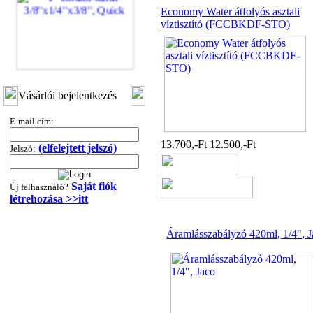
Economy Water átfolyós asztali
víztisztító (FCCBKDF-STO)
"T" elosztó-idom
3/8"x1/4"x3/8", Quick
Vásárlói bejelentkezés
360,-Ft
E-mail cím:
320,-Ft
13.700,-Ft
12.500,-Ft
---------
(elfelejtett jelszó)
Jelszó:
Saját fiók
Új felhasználó?
létrehozása >>itt
Áramlásszabályzó 420ml, 1/4", 
"T" elosztó-idom
1/4"x3/8"x1/4", Quick
360,-Ft
320,-Ft