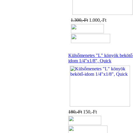
---------
1.300,-Ft
1.000,-Ft
Egyenes összekötő-idom
Külsőmenetes "L" könyök bekötő
3/8"x3/8", Quick
idom 1/4"x1/8", Quick
360,-Ft
320,-Ft
---------
180,-Ft
150,-Ft
Külsőmenetes "L" könyök