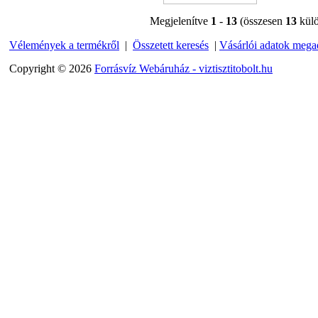
bekötő-idom 1/4"x3/8",
Megjelenítve
1
-
13
(összesen
13
külö
Quick
Vélemények a termékről
|
Összetett keresés
|
Vásárlói adatok mega
270,-Ft
220,-Ft
Copyright © 2026
Forrásvíz Webáruház - viztisztitobolt.hu
---------
Külsőmenetes "T" elosztó
bekötő-idom 1/4"x1/4"x1/4",
Quick, szimmetrikus
180,-Ft
200,-Ft
---------