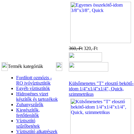
360,-Ft
320,-Ft
Termék kategóriák
Fordított ozmózis -
RO ivóvíztisztítók
Külsőmenetes "T" elosztó bekötő-
Egyéb víztisztítók
idom 1/4"x1/4"x1/4", Quick,
Hidrogénes vizet
szimmetrikus
készítők és tartozékok
Zuhanyszűrők
Kiegészítők,
fertőtlenítők
Víztisztító
szűrőbetétek
Víztisztító alkatrészek