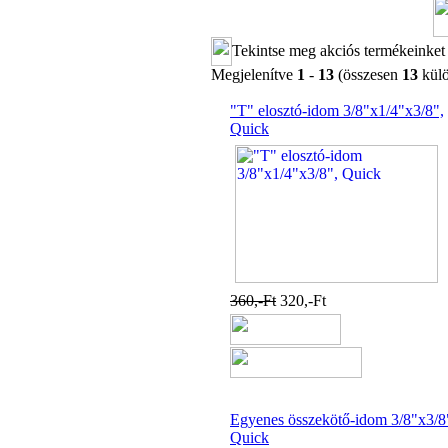
Tekintse meg akciós termékeinket
Megjelenítve
1
-
13
(összesen
13
külö
"T" elosztó-idom 3/8"x1/4"x3/8",
Quick
360,-Ft
320,-Ft
Egyenes összekötő-idom 3/8"x3/8
Quick