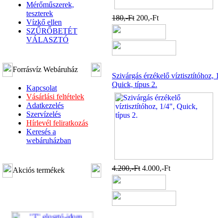
Mérőműszerek,
teszterek
180,-Ft
200,-Ft
Vízkő ellen
SZŰRŐBETÉT
VÁLASZTÓ
Forrásvíz Webáruház
Szivárgás érzékelő víztisztítóhoz, 
Quick, típus 2.
Kapcsolat
Vásárlási feltételek
Adatkezelés
Szervízelés
Hírlevél feliratkozás
Keresés a
webáruházban
4.200,-Ft
4.000,-Ft
Akciós termékek