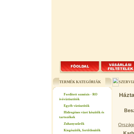
TERMÉK KATEGÓRIÁK
SZERVI
Házta
Fordított ozmózis - RO
ivóvíztisztítók
Egyéb víztisztítók
Besz
Hidrogénes vizet készítők és
tartozékok
Zuhanyszűrők
Ország
Kiegészítők, fertőtlenítők
Karb