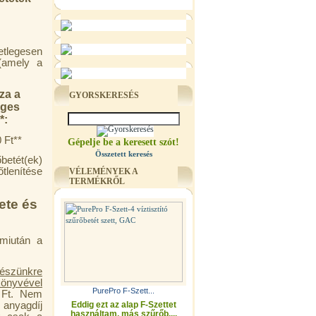
etlegesen
 (amely a
za a
GYORSKERESÉS
eges
*:
 Ft**
Gépelje be a keresett szót!
Összetett keresés
betét(ek)
őtlenítése
VÉLEMÉNYEK A
TERMÉKRŐL
ete és
 miután a
részünkre
könyvével
PurePro F-Szett...
0 Ft. Nem
, anyagdíj
Eddig ezt az alap F-Szettet
használtam, más szűrőb....