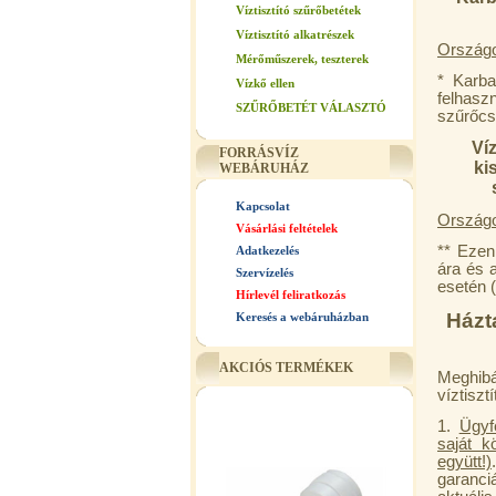
Víztisztító szűrőbetétek
Víztisztító alkatrészek
Ország
Mérőműszerek, teszterek
* Karba
Vízkő ellen
felhasz
SZŰRŐBETÉT VÁLASZTÓ
szűrőcse
Ví
FORRÁSVÍZ
ki
WEBÁRUHÁZ
Kapcsolat
Országo
Vásárlási feltételek
** Ezen
Adatkezelés
ára és a
Szervízelés
esetén (
Hírlevél feliratkozás
Házt
Keresés a webáruházban
AKCIÓS TERMÉKEK
Meghibá
víztiszt
1.
Ügyf
saját k
együtt!)
garanciá