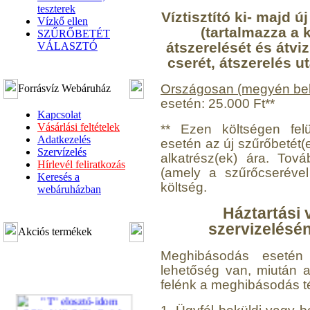
teszterek
Víztisztító ki- majd 
Vízkő ellen
(tartalmazza a k
SZŰRŐBETÉT
átszerelését és átvi
VÁLASZTÓ
cserét, átszerelés u
Országosan (megyén bel
Forrásvíz Webáruház
esetén: 25.000 Ft**
Kapcsolat
Vásárlási feltételek
** Ezen költségen felü
Adatkezelés
esetén az új szűrőbetét(
Szervízelés
alkatrész(ek) ára. Továb
Hírlevél feliratkozás
(amely a szűrőcserével
Keresés a
költség.
webáruházban
Háztartási 
szervizelésé
Akciós termékek
Meghibásodás esetén a
lehetőség van, miután a v
felénk a meghibásodás t