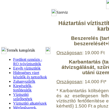
Szerviz
Háztartási víztiszt
karb
Beszerelés (tar
beszerelését+
Termék kategóriák
Országosan
: 19.000 Ft
Fordított ozmózis -
Karbantartás (ta
RO ivóvíztisztítók
átvizsgálását, szűr
Egyéb víztisztítók
utáni üzemb
Hidrogénes vizet
készítők és tartozékok
Országosan
: 14.000 Ft*
Zuhanyszűrők
Kiegészítők,
* Karbantartás költségen 
fertőtlenítők
Víztisztító
és az esetlegesen felh
szűrőbetétek
víztisztító fertőtlenítés
Víztisztító alkatrészek
kérhető) 1.500 Ft a plusz
Mérőműszerek,