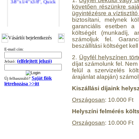
1.
Ügyfél beküldi vagy b
követően részünkre saját 
ügyintézésre a víztisztít
biztosítani, melynek k
garanciális esetben a s
költségét (munkadíj, an
"T" elosztó-idom
Vásárlói bejelentkezés
számoljuk fel. Garan
3/8"x1/4"x3/8", Quick
beszállítási költséget kell 
E-mail cím:
360,-Ft
2.
Ügyfél helyszínen tört
320,-Ft
(elfelejtett jelszó)
Jelszó:
---------
díjat számolunk fel. Nem 
felül a szervizelés köl
árajánlat alapján) számolj
Saját fiók
Új felhasználó?
létrehozása >>itt
Kiszállási díjaink helys
Országosan
: 10.000 Ft
Helyszíni felmérés költ
"T" elosztó-idom
1/4"x3/8"x1/4", Quick
Országosan
: 10.000 Ft
360,-Ft
320,-Ft