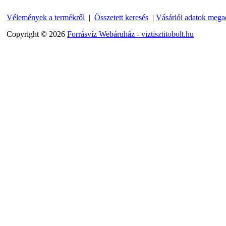
---------
Vélemények a termékről
|
Összetett keresés
|
Vásárlói adatok mega
Copyright © 2026
Forrásvíz Webáruház - viztisztitobolt.hu
Egyenes összekötő-idom
3/8"x3/8", Quick
360,-Ft
320,-Ft
---------
Külsőmenetes "L" könyök