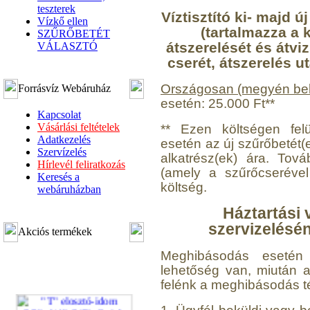
teszterek
Víztisztító ki- majd 
Vízkő ellen
(tartalmazza a k
SZŰRŐBETÉT
átszerelését és átvi
VÁLASZTÓ
cserét, átszerelés u
Országosan (megyén bel
Forrásvíz Webáruház
esetén: 25.000 Ft**
Kapcsolat
Vásárlási feltételek
** Ezen költségen felü
Adatkezelés
esetén az új szűrőbetét(
Szervízelés
alkatrész(ek) ára. Továb
Hírlevél feliratkozás
(amely a szűrőcserével
Keresés a
költség.
webáruházban
Háztartási 
szervizelésé
Akciós termékek
Meghibásodás esetén a
lehetőség van, miután a v
felénk a meghibásodás t