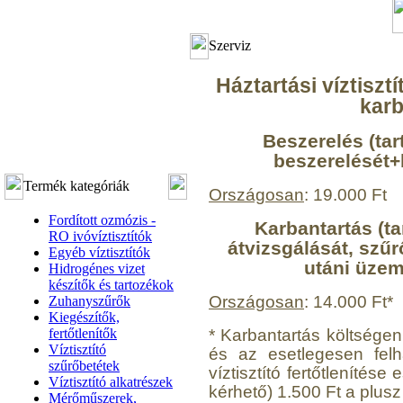
Szerviz
Háztartási víztiszt
karb
Beszerelés (tar
beszerelését+
Termék kategóriák
Országosan
: 19.000 Ft
Fordított ozmózis -
Karbantartás (ta
RO ivóvíztisztítók
átvizsgálását, szűr
Egyéb víztisztítók
utáni üzemb
Hidrogénes vizet
készítők és tartozékok
Országosan
: 14.000 Ft*
Zuhanyszűrők
Kiegészítők,
* Karbantartás költségen 
fertőtlenítők
Víztisztító
és az esetlegesen felh
szűrőbetétek
víztisztító fertőtlenítés
Víztisztító alkatrészek
kérhető) 1.500 Ft a plusz
Mérőműszerek,