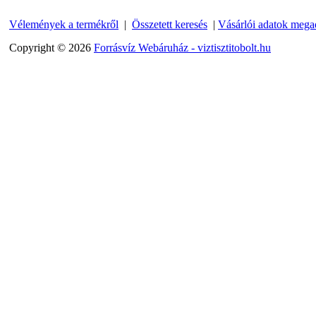
---------
Vélemények a termékről
|
Összetett keresés
|
Vásárlói adatok mega
Copyright © 2026
Forrásvíz Webáruház - viztisztitobolt.hu
Egyenes összekötő-idom
3/8"x3/8", Quick
360,-Ft
320,-Ft
---------
Külsőmenetes "L" könyök