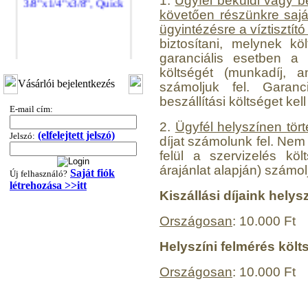
1.
Ügyfél beküldi vagy b
követően részünkre saját 
ügyintézésre a víztisztít
biztosítani, melynek k
garanciális esetben a s
költségét (munkadíj, an
"T" elosztó-idom
Vásárlói bejelentkezés
számoljuk fel. Garan
3/8"x1/4"x3/8", Quick
beszállítási költséget kell 
E-mail cím:
360,-Ft
2.
Ügyfél helyszínen tört
320,-Ft
(elfelejtett jelszó)
Jelszó:
---------
díjat számolunk fel. Nem 
felül a szervizelés köl
árajánlat alapján) számolj
Saját fiók
Új felhasználó?
létrehozása >>itt
Kiszállási díjaink helys
Országosan
: 10.000 Ft
Helyszíni felmérés költ
"T" elosztó-idom
1/4"x3/8"x1/4", Quick
Országosan
: 10.000 Ft
360,-Ft
320,-Ft