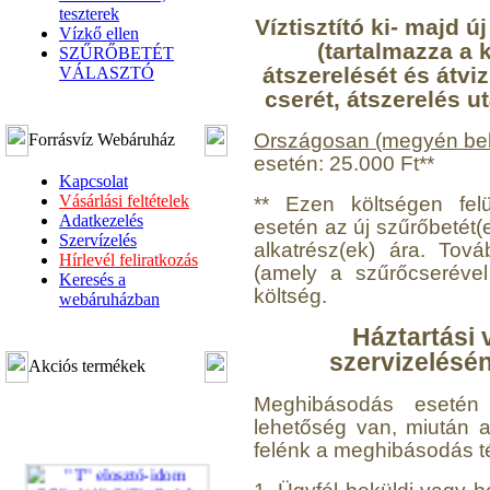
teszterek
Víztisztító ki- majd 
Vízkő ellen
(tartalmazza a k
SZŰRŐBETÉT
átszerelését és átvi
VÁLASZTÓ
cserét, átszerelés u
Országosan (megyén bel
Forrásvíz Webáruház
esetén: 25.000 Ft**
Kapcsolat
Vásárlási feltételek
** Ezen költségen felü
Adatkezelés
esetén az új szűrőbetét(
Szervízelés
alkatrész(ek) ára. Továb
Hírlevél feliratkozás
(amely a szűrőcserével
Keresés a
költség.
webáruházban
Háztartási 
szervizelésé
Akciós termékek
Meghibásodás esetén a
lehetőség van, miután a v
felénk a meghibásodás t