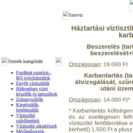
Szerviz
Háztartási víztiszt
karb
Beszerelés (tar
beszerelését+
Termék kategóriák
Országosan
: 19.000 Ft
Fordított ozmózis -
Karbantartás (ta
RO ivóvíztisztítók
átvizsgálását, szűr
Egyéb víztisztítók
utáni üzemb
Hidrogénes vizet
készítők és tartozékok
Országosan
: 14.000 Ft*
Zuhanyszűrők
Kiegészítők,
* Karbantartás költségen 
fertőtlenítők
Víztisztító
és az esetlegesen felh
szűrőbetétek
víztisztító fertőtlenítés
Víztisztító alkatrészek
kérhető) 1.500 Ft a plusz
Mérőműszerek,