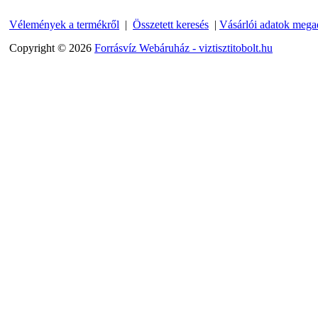
---------
Vélemények a termékről
|
Összetett keresés
|
Vásárlói adatok mega
Copyright © 2026
Forrásvíz Webáruház - viztisztitobolt.hu
Egyenes összekötő-idom
3/8"x3/8", Quick
360,-Ft
320,-Ft
---------
Külsőmenetes "L" könyök