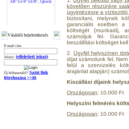
1.
Ügyfél beküldi vagy b
követően részünkre saját 
ügyintézésre a víztisztít
biztosítani, melynek k
garanciális esetben a s
költségét (munkadíj, an
"T" elosztó-idom
Vásárlói bejelentkezés
számoljuk fel. Garan
3/8"x1/4"x3/8", Quick
beszállítási költséget kell 
E-mail cím:
360,-Ft
2.
Ügyfél helyszínen tört
320,-Ft
(elfelejtett jelszó)
Jelszó:
---------
díjat számolunk fel. Nem 
felül a szervizelés köl
árajánlat alapján) számolj
Saját fiók
Új felhasználó?
létrehozása >>itt
Kiszállási díjaink helys
Országosan
: 10.000 Ft
Helyszíni felmérés költ
"T" elosztó-idom
1/4"x3/8"x1/4", Quick
Országosan
: 10.000 Ft
360,-Ft
320,-Ft