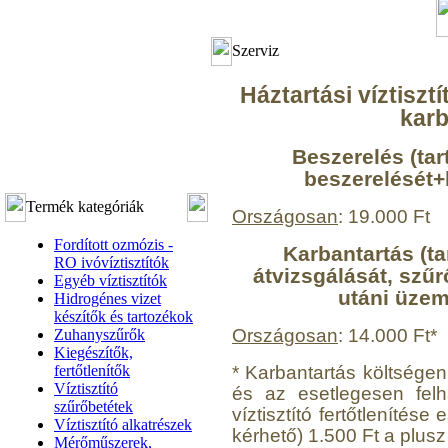
Szerviz
Háztartási víztiszt
karb
Beszerelés (tar
beszerelését+
Termék kategóriák
Országosan
: 19.000 Ft
Fordított ozmózis -
Karbantartás (ta
RO ivóvíztisztítók
átvizsgálását, szűr
Egyéb víztisztítók
utáni üzemb
Hidrogénes vizet
készítők és tartozékok
Országosan
: 14.000 Ft*
Zuhanyszűrők
Kiegészítők,
* Karbantartás költségen 
fertőtlenítők
Víztisztító
és az esetlegesen felh
szűrőbetétek
víztisztító fertőtlenítés
Víztisztító alkatrészek
kérhető) 1.500 Ft a plusz
Mérőműszerek,