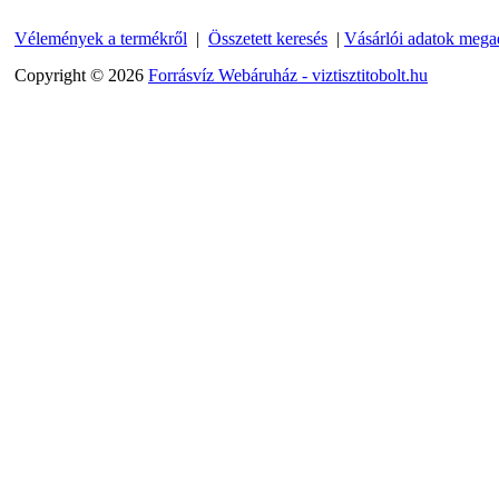
---------
Vélemények a termékről
|
Összetett keresés
|
Vásárlói adatok mega
Copyright © 2026
Forrásvíz Webáruház - viztisztitobolt.hu
Egyenes összekötő-idom
3/8"x3/8", Quick
360,-Ft
320,-Ft
---------
Külsőmenetes "L" könyök