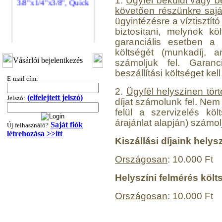
1.
Ügyfél beküldi vagy b
követően részünkre saját 
ügyintézésre a víztisztít
biztosítani, melynek k
garanciális esetben a s
költségét (munkadíj, an
"T" elosztó-idom
Vásárlói bejelentkezés
számoljuk fel. Garan
3/8"x1/4"x3/8", Quick
beszállítási költséget kell 
E-mail cím:
360,-Ft
2.
Ügyfél helyszínen tört
320,-Ft
(elfelejtett jelszó)
Jelszó:
---------
díjat számolunk fel. Nem 
felül a szervizelés köl
árajánlat alapján) számolj
Saját fiók
Új felhasználó?
létrehozása >>itt
Kiszállási díjaink helys
Országosan
: 10.000 Ft
Helyszíni felmérés költ
"T" elosztó-idom
1/4"x3/8"x1/4", Quick
Országosan
: 10.000 Ft
360,-Ft
320,-Ft