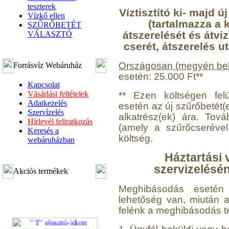
teszterek
Víztisztító ki- majd 
Vízkő ellen
(tartalmazza a k
SZŰRŐBETÉT
átszerelését és átvi
VÁLASZTÓ
cserét, átszerelés u
Országosan (megyén bel
Forrásvíz Webáruház
esetén: 25.000 Ft**
Kapcsolat
Vásárlási feltételek
** Ezen költségen felü
Adatkezelés
esetén az új szűrőbetét(
Szervízelés
alkatrész(ek) ára. Továb
Hírlevél feliratkozás
(amely a szűrőcserével
Keresés a
költség.
webáruházban
Háztartási 
szervizelésé
Akciós termékek
Meghibásodás esetén a
lehetőség van, miután a v
felénk a meghibásodás t