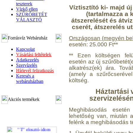
teszterek
Víztisztító ki- majd 
Vízkő ellen
(tartalmazza a k
SZŰRŐBETÉT
átszerelését és átvi
VÁLASZTÓ
cserét, átszerelés u
Országosan (megyén bel
Forrásvíz Webáruház
esetén: 25.000 Ft**
Kapcsolat
Vásárlási feltételek
** Ezen költségen felü
Adatkezelés
esetén az új szűrőbetét(
Szervízelés
alkatrész(ek) ára. Továb
Hírlevél feliratkozás
(amely a szűrőcserével
Keresés a
költség.
webáruházban
Háztartási 
szervizelésé
Akciós termékek
Meghibásodás esetén a
lehetőség van, miután a v
felénk a meghibásodás t