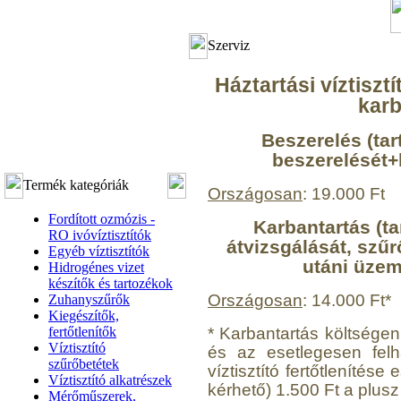
Szerviz
Háztartási víztiszt
karb
Beszerelés (tar
beszerelését+
Termék kategóriák
Országosan
: 19.000 Ft
Fordított ozmózis -
Karbantartás (ta
RO ivóvíztisztítók
átvizsgálását, szűr
Egyéb víztisztítók
utáni üzemb
Hidrogénes vizet
készítők és tartozékok
Országosan
: 14.000 Ft*
Zuhanyszűrők
Kiegészítők,
* Karbantartás költségen 
fertőtlenítők
Víztisztító
és az esetlegesen felh
szűrőbetétek
víztisztító fertőtlenítés
Víztisztító alkatrészek
kérhető) 1.500 Ft a plusz
Mérőműszerek,