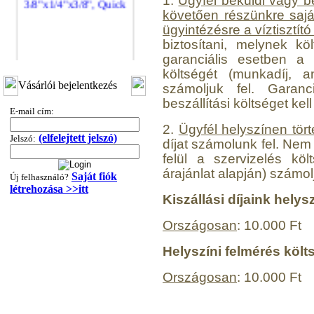
1.
Ügyfél beküldi vagy b
követően részünkre saját 
ügyintézésre a víztisztít
biztosítani, melynek k
garanciális esetben a s
költségét (munkadíj, an
"T" elosztó-idom
Vásárlói bejelentkezés
számoljuk fel. Garan
3/8"x1/4"x3/8", Quick
beszállítási költséget kell 
E-mail cím:
360,-Ft
2.
Ügyfél helyszínen tört
320,-Ft
(elfelejtett jelszó)
Jelszó:
---------
díjat számolunk fel. Nem 
felül a szervizelés köl
árajánlat alapján) számolj
Saját fiók
Új felhasználó?
létrehozása >>itt
Kiszállási díjaink helys
Országosan
: 10.000 Ft
Helyszíni felmérés költ
"T" elosztó-idom
1/4"x3/8"x1/4", Quick
Országosan
: 10.000 Ft
360,-Ft
320,-Ft