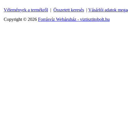
---------
Vélemények a termékről
|
Összetett keresés
|
Vásárlói adatok mega
Copyright © 2026
Forrásvíz Webáruház - viztisztitobolt.hu
Egyenes összekötő-idom
3/8"x3/8", Quick
360,-Ft
320,-Ft
---------
Külsőmenetes "L" könyök