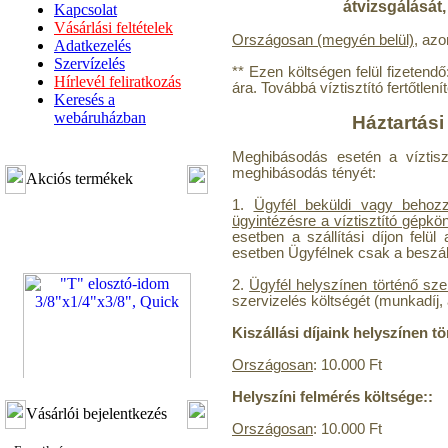
átvizsgálását,
Kapcsolat
Vásárlási feltételek
Országosan (megyén belül)
, azo
Adatkezelés
Szervízelés
** Ezen költségen felül fizetend
Hírlevél feliratkozás
ára. Továbbá víztisztító fertőtle
Keresés a
webáruházban
Háztartási
Meghibásodás esetén a víztisztí
meghibásodás tényét:
Akciós termékek
1.
Ügyfél beküldi vagy behozza
ügyintézésre a víztisztító gépkö
esetben a szállítási díjon felül
esetben Ügyfélnek csak a beszállít
2.
Ügyfél helyszínen történő sze
szervizelés költségét (munkadíj, a
Kiszállási díjaink helyszínen t
Országosan
: 10.000 Ft
Helyszíni felmérés költsége::
"T" elosztó-idom
Vásárlói bejelentkezés
3/8"x1/4"x3/8", Quick
Országosan
: 10.000 Ft