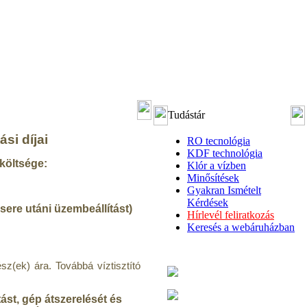
Tudástár
si díjai
RO tecnológia
KDF technológia
költsége:
Klór a vízben
Minősítések
Gyakran Ismételt
Kérdések
csere utáni üzembeállítást)
Hírlevél feliratkozás
Keresés a webáruházban
ész(ek) ára. Továbbá víztisztító
tást, gép átszerelését és