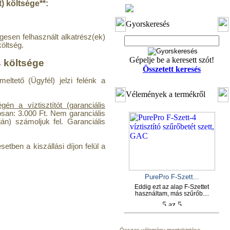
) költsége**:
Gyorskeresés
gesen felhasznált alkatrész(ek)
költség.
Gépelje be a keresett szót!
s költsége
Összetett keresés
eltető (Ügyfél) jelzi felénk a
Vélemények a termékről
n a víztisztítót (garanciális
osan: 3.000 Ft. Nem garanciális
ján) számoljuk fel. Garanciális
setben a kiszállási díjon felül a
PurePro F-Szett...
Eddig ezt az alap F-Szettet
használtam, más szűrőb....