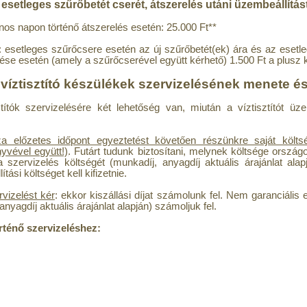
 esetleges szűrőbetét cserét, átszerelés utáni üzembeállítást
nos napon történő átszerelés esetén: 25.000 Ft**
ő: esetleges szűrőcsere esetén az új szűrőbetét(ek) ára és az esetle
nítése esetén (amely a szűrőcserével együtt kérhető) 1.500 Ft a plusz 
 víztisztító készülékek szervizelésének menete é
tók szervizelésére két lehetőség van, miután a víztisztítót üzem
 előzetes időpont egyeztetést követően részünkre saját költségé
nyvével együtt!)
. Futárt tudunk biztosítani, melynek költsége ország
 a szervizelés költségét (munkadíj, anyagdíj aktuális árajánlat alap
ási költséget kell kifizetnie.
rvizelést kér
: ekkor kiszállási díjat számolunk fel. Nem garanciális e
nyagdíj aktuális árajánlat alapján) számoljuk fel.
örténő szervizeléshez: