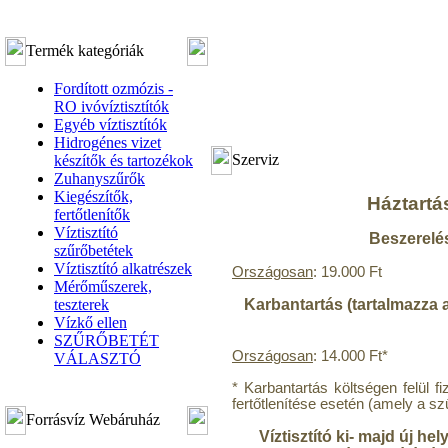
Termék kategóriák
Fordított ozmózis -
RO ivóvíztisztítók
Egyéb víztisztítók
Hidrogénes vizet
Szerviz
készítők és tartozékok
Zuhanyszűrők
Kiegészítők,
Háztartás
fertőtlenítők
Víztisztító
Beszerelés
szűrőbetétek
Víztisztító alkatrészek
Országosan
: 19.000 Ft
Mérőműszerek,
teszterek
Karbantartás (tartalmazza a
Vízkő ellen
SZŰRŐBETÉT
Országosan
: 14.000 Ft*
VÁLASZTÓ
* Karbantartás költségen felül f
fertőtlenítése esetén (amely a sz
Forrásvíz Webáruház
Víztisztító ki- majd új he