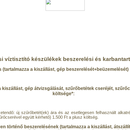
i víztisztító készülékek beszerelési és karbantartá
 (tartalmazza a kiszállást, gép beszerelését+beüzemelését) 
 kiszállást, gép átvizsgálását, szűrőbetétek cseréjét, szűrő
költsége*:
izetendő: új szűrőbetét(ek) ára és az esetlegesen felhasznált alkatr
űrőcserével együtt kérhető) 1.500 Ft a plusz költség.
lyen történő beszerelésének (tartalmazza a kiszállást, átszállí