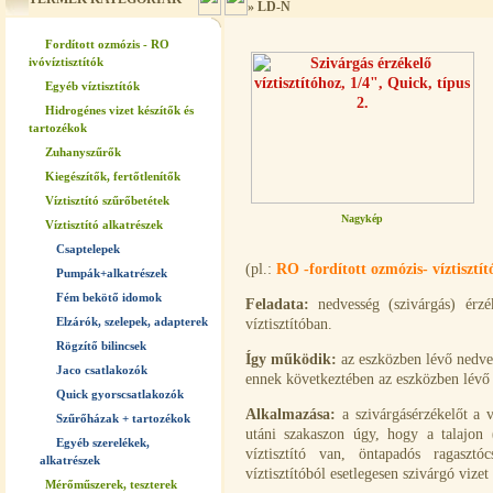
»
LD-N
Fordított ozmózis - RO
ivóvíztisztítók
Egyéb víztisztítók
Hidrogénes vizet készítők és
tartozékok
Zuhanyszűrők
Kiegészítők, fertőtlenítők
Víztisztító szűrőbetétek
Nagykép
Víztisztító alkatrészek
Csaptelepek
(pl.:
RO -fordított ozmózis- víztisztí
Pumpák+alkatrészek
Fém bekötő idomok
Feladata:
nedvesség (szivárgás) érzék
Elzárók, szelepek, adapterek
víztisztítóban.
Rögzítő bilincsek
Így működik:
az eszközben lévő nedves
Jaco csatlakozók
ennek következtében az eszközben lévő s
Quick gyorscsatlakozók
Alkalmazása:
a szivárgásérzékelőt a ví
Szűrőházak + tartozékok
utáni szakaszon úgy, hogy a talajon 
Egyéb szerelékek,
víztisztító van, öntapadós ragasztó
alkatrészek
víztisztítóból esetlegesen szivárgó vizet
Mérőműszerek, teszterek