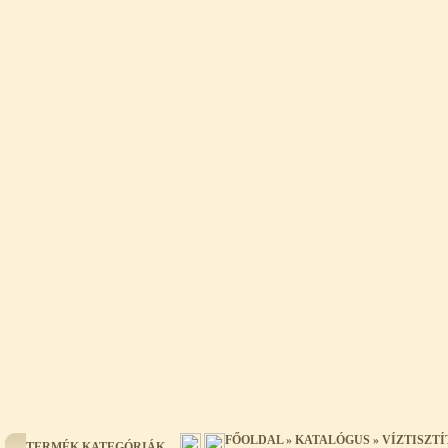
FŐOLDAL
»
KATALÓGUS
»
VÍZTISZT
TERMÉK KATEGÓRIÁK