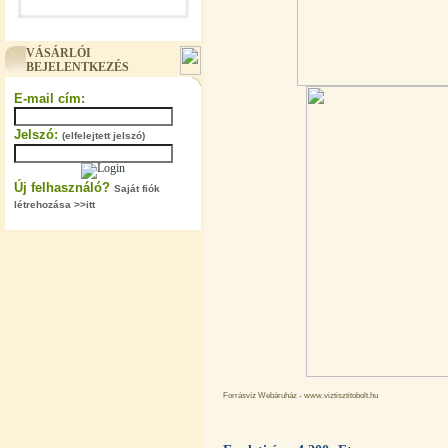
"T" elosztó-idom 3/8"x1/4"x3/8",
Quick
VÁSÁRLÓI
BEJELENTKEZÉS
360,-Ft
320,-Ft
E-mail cím:
---------
Jelszó:
(elfelejtett jelszó)
Új felhasználó?
Saját fiók
létrehozása >>itt
"T" elosztó-idom 1/4"x3/8"x1/4",
Quick
360,-Ft
320,-Ft
---------
Forrásvíz Webáruház - www.viztisztitobolt.hu