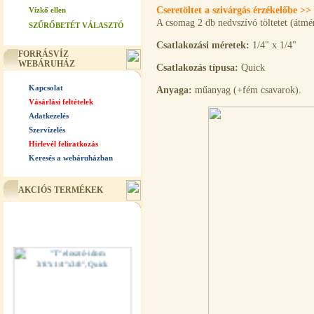
Cseretöltet a szivárgás érzékelőbe >>
Vízkő ellen
A csomag 2 db nedvszívó töltetet (átm
SZŰRŐBETÉT VÁLASZTÓ
Csatlakozási méretek:
1/4" x 1/4"
FORRÁSVÍZ
WEBÁRUHÁZ
Csatlakozás típusa:
Quick
Kapcsolat
Anyaga:
műanyag (+fém csavarok).
Vásárlási feltételek
Adatkezelés
Szervízelés
Hírlevél feliratkozás
Keresés a webáruházban
AKCIÓS TERMÉKEK