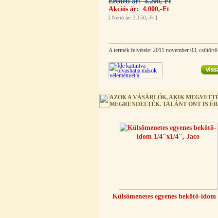
Eredeti ár: 4.200,-Ft
Akciós ár: 4.000,-Ft
[
Nettó ár: 3.150,-Ft
]
Egyenes összekötő-idom 3/8"x3/8",
Quick
A termék felvétele: 2011 november 03, csütörtö
360,-Ft
320,-Ft
---------
AZOK A VÁSÁRLÓK, AKIK MEGVETTÉ
MEGRENDELTÉK. TALÁNT ÖNT IS É
Külsőmenetes "L" könyök bekötő-
idom 1/4"x3/8", Quick
270,-Ft
220,-Ft
---------
Külsőmenetes egyenes bekötő-idom 