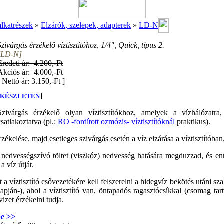
alkatrészek
»
Elzárók, szelepek, adapterek
»
LD-N
Szivárgás érzékelő víztisztítóhoz, 1/4", Quick, típus 2.
[LD-N]
Eredeti ár: 4.200,-Ft
Akciós ár: 4.000,-Ft
[
Nettó ár: 3.150,-Ft
]
]
KÉSZLETEN
Szivárgás érzékelő olyan víztisztítókhoz, amelyek a vízhálózatr
csatlakoztatva (pl.:
RO -fordított ozmózis- víztisztítóknál
praktikus).
zékelése, majd esetleges szivárgás esetén a víz elzárása a víztisztítóban
nedvességszívó töltet (viszkóz) nedvesség hatására megduzzad, és e
a víz útját.
 a víztisztító csővezetékére kell felszerelni a hidegvíz bekötés utáni sza
pján-), ahol a víztisztító van, öntapadós ragasztócsíkkal (csomag tarta
vizet érzékelni tudja.
be >>