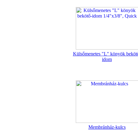
"T" elosztó-idom
1/4"x3/8"x1/4", Quick
360,-Ft
320,-Ft
---------
Külsőmenetes "L" könyök beköt
idom
Egyenes összekötő-idom
3/8"x3/8", Quick
360,-Ft
320,-Ft
---------
Membránház-kulcs