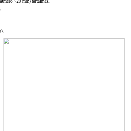
(átmérő ~20 mm) tartalmaz.
"
).