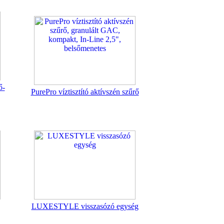
ő-
PurePro víztisztító aktívszén szűrő
LUXESTYLE visszasózó egység