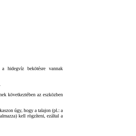
a, a hidegvíz bekötésre vannak
.
nnek következtében az eszközben
kaszon úgy, hogy a talajon (pl.: a
lmazza) kell rögzíteni, ezáltal a