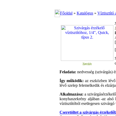
Főoldal
»
Katalógus
»
Víztisztító 
[
Nagykép
Feladata:
nedvesség (szivárgás) ér
Így működik:
az eszközben lévő 
lévő szelep felemelkedik és elzárja 
Alkalmazása:
a szivárgásérzékelőt
konyhaszekrény aljában -az alsó la
víztisztítóból esetlegesen szivárgó 
Cseretöltet a szivárgás érzékelő