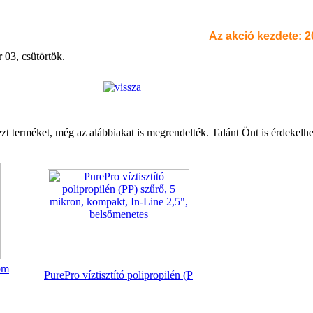
Az akció kezdete: 20
 03, csütörtök.
zt terméket, még az alábbiakat is megrendelték. Talánt Önt is érdekelhe
om
PurePro víztisztító polipropilén (P