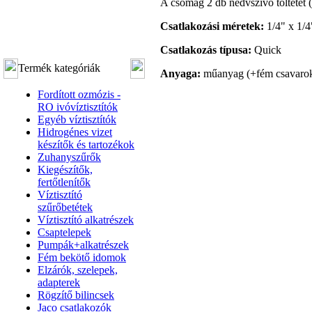
A csomag 2 db nedvszívó töltetet 
Csatlakozási méretek:
1/4" x 1/4
Csatlakozás típusa:
Quick
Termék kategóriák
Anyaga:
műanyag (+fém csavarok
Fordított ozmózis -
RO ivóvíztisztítók
Egyéb víztisztítók
Hidrogénes vizet
készítők és tartozékok
Zuhanyszűrők
Kiegészítők,
fertőtlenítők
Víztisztító
szűrőbetétek
Víztisztító alkatrészek
Csaptelepek
Pumpák+alkatrészek
Fém bekötő idomok
Elzárók, szelepek,
adapterek
Rögzítő bilincsek
Jaco csatlakozók