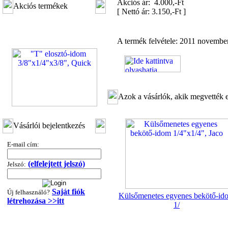
Akciós ár: 4.000,-Ft
Akciós termékek
[
Nettó ár: 3.150,-Ft
]
A termék felvétele: 2011 november
Azok a vásárlók, akik megvették e
"T" elosztó-idom
3/8"x1/4"x3/8", Quick
Vásárlói bejelentkezés
360,-Ft
E-mail cím:
320,-Ft
---------
(elfelejtett jelszó)
Jelszó:
Saját fiók
Új felhasználó?
Külsőmenetes egyenes bekötő-id
létrehozása >>itt
1/