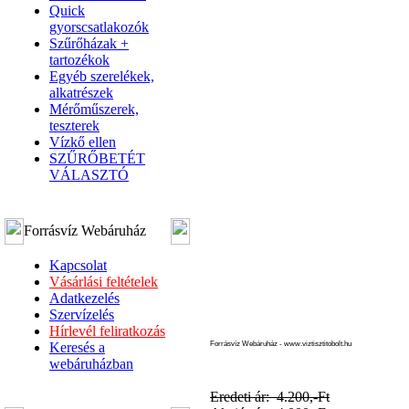
Quick
gyorscsatlakozók
Szűrőházak +
tartozékok
Egyéb szerelékek,
alkatrészek
Mérőműszerek,
teszterek
Vízkő ellen
SZŰRŐBETÉT
VÁLASZTÓ
Forrásvíz Webáruház
Kapcsolat
Vásárlási feltételek
Adatkezelés
Szervízelés
Hírlevél feliratkozás
Keresés a
Forrásvíz Webáruház - www.viztisztitobolt.hu
webáruházban
Eredeti ár: 4.200,-Ft