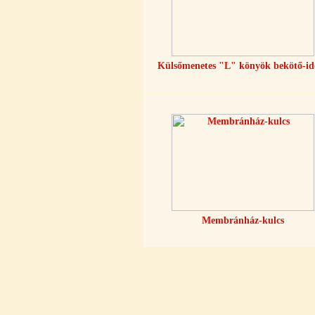
Külsőmenetes "T" elosztó bekötő-
idom 1/4"x1/4"x1/4", Quick,
szimmetrikus
180,-Ft
Külsőmenetes "L" könyök bekötő-i
200,-Ft
---------
PurePro AIFIR biokerámia
energetizáló egység
Membránház-kulcs
6.160,-Ft
5.900,-Ft
---------