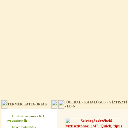
FŐOLDAL
»
KATALÓGUS
»
VÍZTISZT
TERMÉK KATEGÓRIÁK
»
LD-N
Fordított ozmózis - RO
ivóvíztisztítók
Egyéb víztisztítók