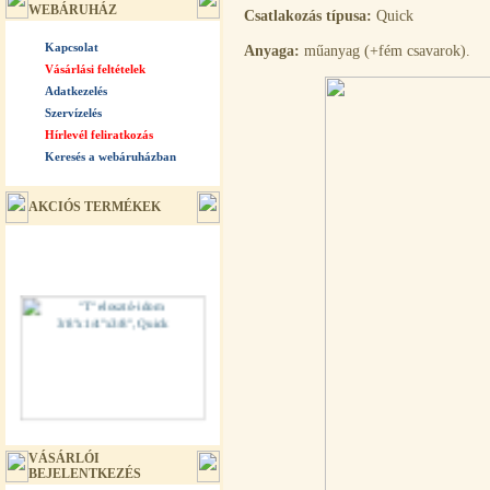
WEBÁRUHÁZ
Csatlakozás típusa:
Quick
Kapcsolat
Anyaga:
műanyag (+fém csavarok).
Vásárlási feltételek
Adatkezelés
Szervízelés
Hírlevél feliratkozás
Keresés a webáruházban
AKCIÓS TERMÉKEK
"T" elosztó-idom 3/8"x1/4"x3/8",
Quick
VÁSÁRLÓI
BEJELENTKEZÉS
360,-Ft