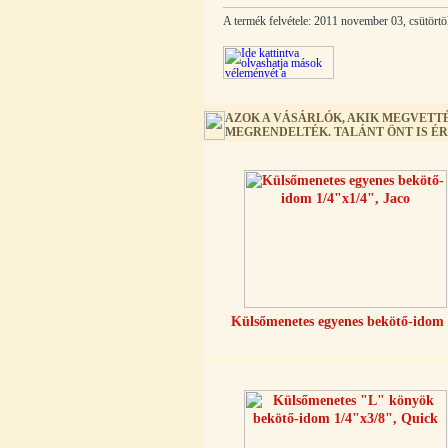
Quick
A termék felvétele: 2011 november 03, csütörtö
360,-Ft
320,-Ft
---------
AZOK A VÁSÁRLÓK, AKIK MEGVETTÉ
MEGRENDELTÉK. TALÁNT ÖNT IS É
Külsőmenetes "L" könyök bekötő-
idom 1/4"x3/8", Quick
270,-Ft
220,-Ft
---------
Külsőmenetes egyenes bekötő-idom 