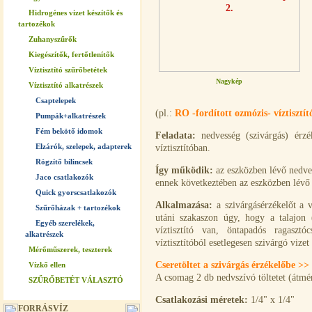
Hidrogénes vizet készítők és
tartozékok
Zuhanyszűrők
Kiegészítők, fertőtlenítők
Víztisztító szűrőbetétek
Nagykép
Víztisztító alkatrészek
Csaptelepek
(pl.:
RO -fordított ozmózis- víztisztí
Pumpák+alkatrészek
Fém bekötő idomok
Feladata:
nedvesség (szivárgás) érzék
Elzárók, szelepek, adapterek
víztisztítóban.
Rögzítő bilincsek
Így működik:
az eszközben lévő nedves
Jaco csatlakozók
ennek következtében az eszközben lévő s
Quick gyorscsatlakozók
Alkalmazása:
a szivárgásérzékelőt a ví
Szűrőházak + tartozékok
utáni szakaszon úgy, hogy a talajon 
Egyéb szerelékek,
víztisztító van, öntapadós ragasztó
alkatrészek
víztisztítóból esetlegesen szivárgó vizet
Mérőműszerek, teszterek
Cseretöltet a szivárgás érzékelőbe >>
Vízkő ellen
A csomag 2 db nedvszívó töltetet (átm
SZŰRŐBETÉT VÁLASZTÓ
Csatlakozási méretek:
1/4" x 1/4"
FORRÁSVÍZ