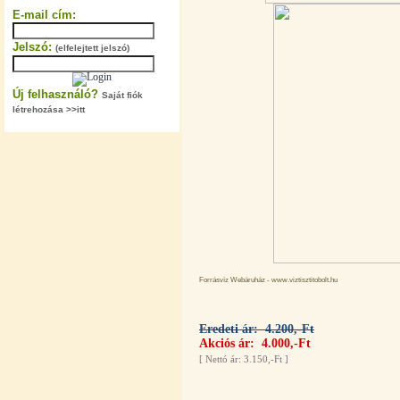
320,-Ft
E-mail cím:
---------
Jelszó:
(elfelejtett jelszó)
Új felhasználó?
Saját fiók
létrehozása >>itt
"T" elosztó-idom 1/4"x3/8"x1/4",
Quick
360,-Ft
320,-Ft
---------
Forrásvíz Webáruház - www.viztisztitobolt.hu
Eredeti ár: 4.200,-Ft
Akciós ár: 4.000,-Ft
[
Nettó ár: 3.150,-Ft
]
Egyenes összekötő-idom 3/8"x3/8",