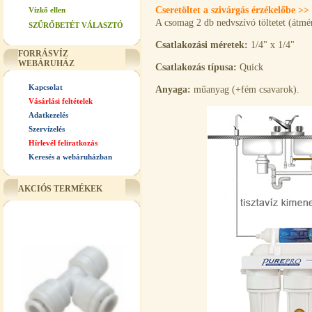
Cseretöltet a szivárgás érzékelőbe >>
Vízkő ellen
A csomag 2 db nedvszívó töltetet (átm
SZŰRŐBETÉT VÁLASZTÓ
Csatlakozási méretek:
1/4" x 1/4"
FORRÁSVÍZ
WEBÁRUHÁZ
Csatlakozás típusa:
Quick
Kapcsolat
Anyaga:
műanyag (+fém csavarok).
Vásárlási feltételek
Adatkezelés
Szervízelés
Hírlevél feliratkozás
Keresés a webáruházban
AKCIÓS TERMÉKEK