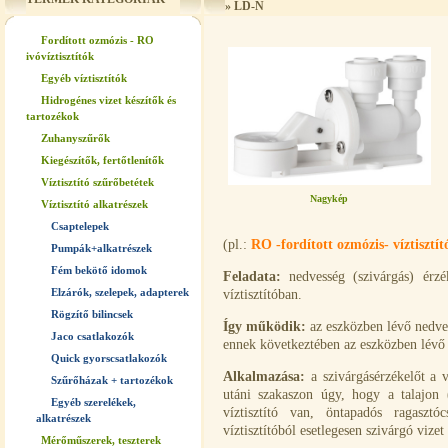
»
LD-N
Fordított ozmózis - RO
ivóvíztisztítók
Egyéb víztisztítók
Hidrogénes vizet készítők és
tartozékok
Zuhanyszűrők
Kiegészítők, fertőtlenítők
Víztisztító szűrőbetétek
Nagykép
Víztisztító alkatrészek
Csaptelepek
(pl.:
RO -fordított ozmózis- víztisztí
Pumpák+alkatrészek
Fém bekötő idomok
Feladata:
nedvesség (szivárgás) érzék
Elzárók, szelepek, adapterek
víztisztítóban.
Rögzítő bilincsek
Így működik:
az eszközben lévő nedves
Jaco csatlakozók
ennek következtében az eszközben lévő s
Quick gyorscsatlakozók
Alkalmazása:
a szivárgásérzékelőt a ví
Szűrőházak + tartozékok
utáni szakaszon úgy, hogy a talajon 
Egyéb szerelékek,
víztisztító van, öntapadós ragasztó
alkatrészek
víztisztítóból esetlegesen szivárgó vizet
Mérőműszerek, teszterek