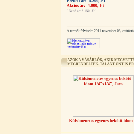
Eredeti ár: 4.200,-Ft
Akciós ár: 4.000,-Ft
[
Nettó ár: 3.150,-Ft
]
Egyenes összekötő-idom 3/8"x3/8",
Quick
A termék felvétele: 2011 november 03, csütörtö
360,-Ft
320,-Ft
---------
AZOK A VÁSÁRLÓK, AKIK MEGVETTÉ
MEGRENDELTÉK. TALÁNT ÖNT IS É
Külsőmenetes "L" könyök bekötő-
idom 1/4"x3/8", Quick
270,-Ft
220,-Ft
---------
Külsőmenetes egyenes bekötő-idom 