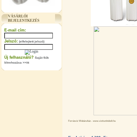
"T" elosztó-idom 3/8"x1/4"x3/8",
Quick
VÁSÁRLÓI
BEJELENTKEZÉS
360,-Ft
320,-Ft
E-mail cím:
---------
Jelszó:
(elfelejtett jelszó)
Új felhasználó?
Saját fiók
létrehozása >>itt
"T" elosztó-idom 1/4"x3/8"x1/4",
Quick
360,-Ft
320,-Ft
---------
Forrásvíz Webáruház - www.viztisztitobolt.hu