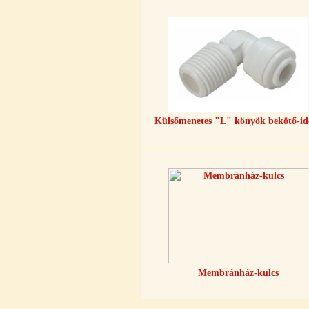
Külsőmenetes "T" elosztó bekötő-
idom 1/4"x1/4"x1/4", Quick,
szimmetrikus
180,-Ft
Külsőmenetes "L" könyök bekötő-i
200,-Ft
---------
PurePro AIFIR biokerámia
energetizáló egység
Membránház-kulcs
6.160,-Ft
5.900,-Ft
---------