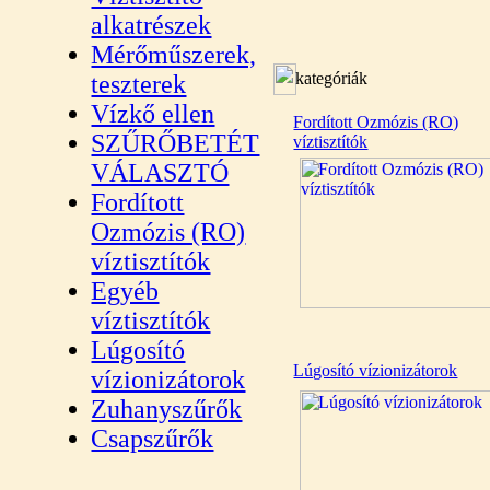
alkatrészek
Mérőműszerek,
kategóriák
teszterek
Vízkő ellen
Fordított Ozmózis (RO)
SZŰRŐBETÉT
víztisztítók
VÁLASZTÓ
Fordított
Ozmózis (RO)
víztisztítók
Egyéb
víztisztítók
Lúgosító
Lúgosító vízionizátorok
vízionizátorok
Zuhanyszűrők
Csapszűrők