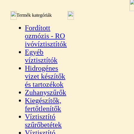
Termék kategóriák
Fordított
ozmózis - RO
ivóvíztisztítók
Egyéb
víztisztítók
Hidrogénes
vizet készítők
és tartozékok
Zuhanyszűrők
Kiegészítők,
fertőtlenítők
Víztisztító
szűrőbetétek
Víztisztító