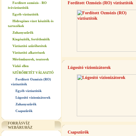
Fordított Ozmózis (RO) víztisztítók
Fordított ozmózis - RO
ivóvíztisztítók
Egyéb víztisztítók
Hidrogénes vizet készítők és
tartozékok
Zuhanyszűrők
Kiegészítők, fertőtlenítők
Víztisztító szűrőbetétek
Víztisztító alkatrészek
Mérőműszerek, teszterek
Vízkő ellen
Lúgosító vízionizátorok
SZŰRŐBETÉT VÁLASZTÓ
Fordított Ozmózis (RO)
víztisztítók
Egyéb víztisztítók
Lúgosító vízionizátorok
Zuhanyszűrők
Csapszűrők
FORRÁSVÍZ
WEBÁRUHÁZ
Csapszűrők