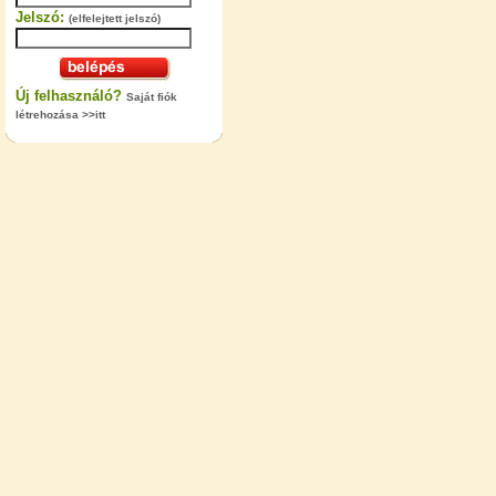
Jelszó:
(elfelejtett jelszó)
Új felhasználó?
Saját fiók
létrehozása >>itt
"T" elosztó-idom 1/4"x3/8"x1/4",
Quick
360,-Ft
320,-Ft
---------
Egyenes összekötő-idom 3/8"x3/8",
Quick
360,-Ft
320,-Ft
---------