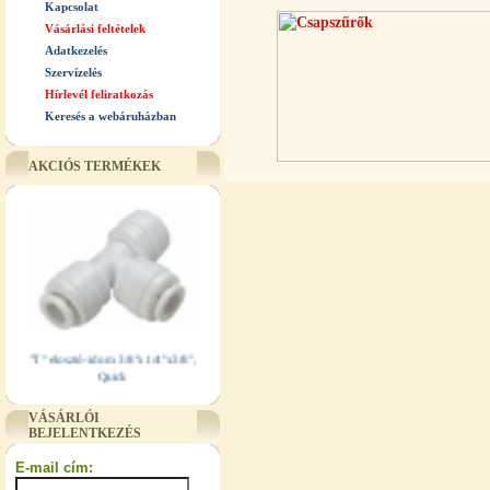
Kapcsolat
Vásárlási feltételek
Adatkezelés
Szervízelés
Hírlevél feliratkozás
Keresés a webáruházban
AKCIÓS TERMÉKEK
"T" elosztó-idom 3/8"x1/4"x3/8",
Quick
360,-Ft
VÁSÁRLÓI
320,-Ft
BEJELENTKEZÉS
---------
E-mail cím: