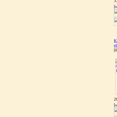
3
[
K
PurePro AIFIR biokerámia
energetizáló egység
K
e
6.160,-Ft
[
5.900,-Ft
---------
Szivárgás érzékelő
2
víztisztítóhoz, 1/4", Quick,
[
K
típus 2.