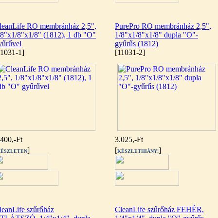
leanLife RO membránház 2,5",
PurePro RO membránház 2,5",
/8"x1/8"x1/8" (1812), 1 db "O"
1/8"x1/8"x1/8" dupla "O"-
yűrűvel
gyűrűs (1812)
11031-1]
[11031-2]
.400,-Ft
3.025,-Ft
]
[
]
ÉSZLETEN
KÉSZLETHIÁNY!
leanLife szűrőház
CleanLife szűrőház FEHÉR,