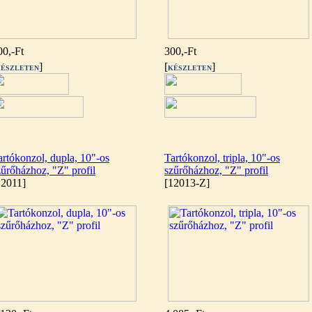
00,-Ft
300,-Ft
]
[
]
ÉSZLETEN
KÉSZLETEN
artókonzol, dupla, 10"-os
Tartókonzol, tripla, 10"-os
zűrőházhoz, "Z" profil
szűrőházhoz, "Z" profil
12011]
[12013-Z]