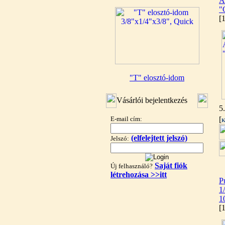
Á
"
[
"T" elosztó-idom
3/8"x1/4"x3/8", Quick
360,-Ft
Vásárlói bejelentkezés
320,-Ft
5
---------
E-mail cím:
[
K
(elfelejtett jelszó)
Jelszó:
Saját fiók
Új felhasználó?
létrehozása >>itt
P
1
1
"T" elosztó-idom
[
1/4"x3/8"x1/4", Quick