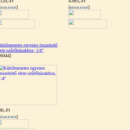
.120,-Ft
4.085,-Ft
]
[
]
ÉSZLETEN
KÉSZLETEN
ülsőmenetes egyenes összekötő
lem szűrőházakhoz, 1/4"
06044]
00,-Ft
]
ÉSZLETEN