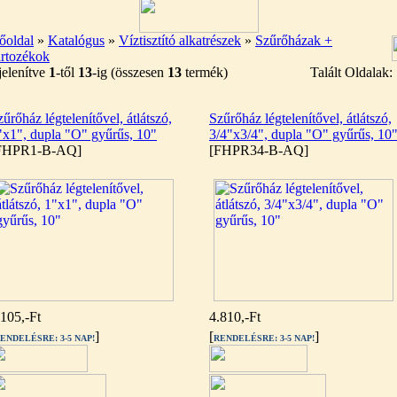
őoldal
»
Katalógus
»
Víztisztító alkatrészek
»
Szűrőházak +
artozékok
elenítve
1
-től
13
-ig (összesen
13
termék)
Talált Oldalak
zűrőház légtelenítővel, átlátszó,
Szűrőház légtelenítővel, átlátszó,
"x1", dupla "O" gyűrűs, 10"
3/4"x3/4", dupla "O" gyűrűs, 10
FHPR1-B-AQ]
[FHPR34-B-AQ]
.105,-Ft
4.810,-Ft
]
[
]
ENDELÉSRE: 3-5 NAP!
RENDELÉSRE: 3-5 NAP!