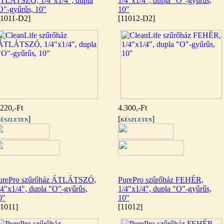
TLÁTSZÓ, 1/4"x1/4", dupla
1/4"x1/4", dupla "O"-gyűrűs,
O"-gyűrűs, 10"
10"
11011-D2]
[11012-D2]
.220,-Ft
4.300,-Ft
]
[
]
ÉSZLETEN
KÉSZLETEN
urePro szűrőház ÁTLÁTSZÓ,
PurePro szűrőház FEHÉR,
/4"x1/4", dupla "O"-gyűrűs,
1/4"x1/4", dupla "O"-gyűrűs,
0"
10"
11011]
[11012]