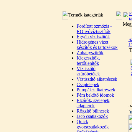
F
Termék kategóriák
t
Megj
Fordított ozmózis -
RO ivóvíztisztítók
Egyéb víztisztítók
S
Hidrogénes vizet
1
készítők és tartozékok
[
Zuhanyszűrők
Kiegészítők,
fertőtlenítők
Víztisztító
szűrőbetétek
Víztisztító alkatrészek
Csaptelepek
Pumpák+alkatrészek
Fém bekötő idomok
Elzárók, szelepek,
5
adapterek
Rögzítő bilincsek
[
R
Jaco csatlakozók
Quick
gyorscsatlakozók