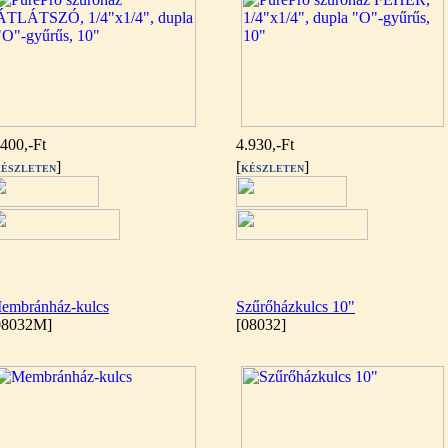
.400,-Ft
4.930,-Ft
]
[
]
ÉSZLETEN
KÉSZLETEN
embránház-kulcs
Szűrőházkulcs 10"
08032M]
[08032]