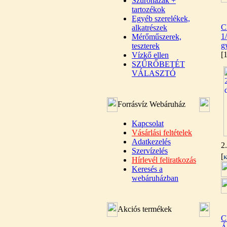
Szűrőházak +
tartozékok
Egyéb szerelékek,
C
alkatrészek
1
Mérőműszerek,
g
teszterek
[
Vízkő ellen
SZŰRŐBETÉT
VÁLASZTÓ
Forrásvíz Webáruház
Kapcsolat
Vásárlási feltételek
Adatkezelés
2
Szervízelés
[
K
Hírlevél feliratkozás
Keresés a
webáruházban
Akciós termékek
C