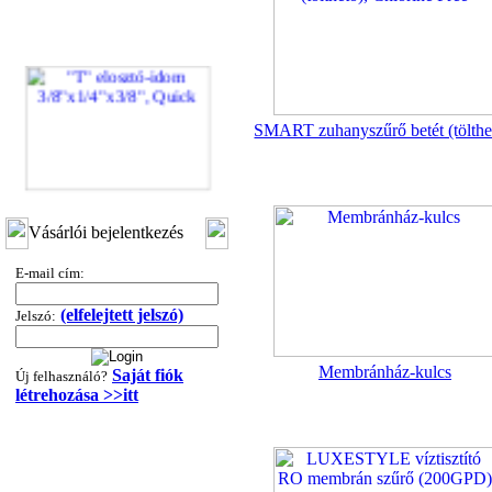
SMART zuhanyszűrő betét (tölthe
"T" elosztó-idom
3/8"x1/4"x3/8", Quick
Vásárlói bejelentkezés
360,-Ft
E-mail cím:
320,-Ft
---------
(elfelejtett jelszó)
Jelszó:
Membránház-kulcs
Saját fiók
Új felhasználó?
létrehozása >>itt