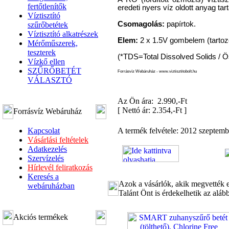
fertőtlenítők
eredeti nyers víz oldott anyag ta
Víztisztító
Csomagolás:
papírtok.
szűrőbetétek
Víztisztító alkatrészek
Elem:
2 x 1.5V gombelem (tartoz
Mérőműszerek,
teszterek
(*TDS=Total Dissolved Solids / 
Vízkő ellen
SZŰRŐBETÉT
Forrásvíz Webáruház - www.viztisztitobolt.hu
VÁLASZTÓ
Az Ön ára: 2.990,-Ft
[
Nettó ár: 2.354,-Ft
]
Forrásvíz Webáruház
Kapcsolat
A termék felvétele: 2012 szeptembe
Vásárlási feltételek
Adatkezelés
Szervízelés
Hírlevél feliratkozás
Keresés a
Azok a vásárlók, akik megvették e
webáruházban
Talánt Önt is érdekelhetik az aláb
Akciós termékek