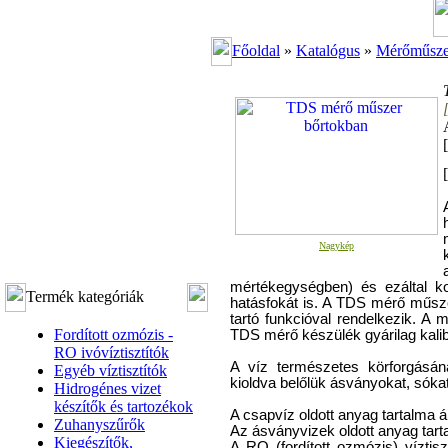
Főoldal
»
Katalógus
»
Mérőműszer
[
Nagykép
mértékegységben) és ezáltal ko
Termék kategóriák
hatásfokát is. A TDS mérő műszer
tartó funkcióval rendelkezik. 
Fordított ozmózis -
TDS mérő készülék gyárilag kalibr
RO ivóvíztisztítók
A víz természetes körforgásán
Egyéb víztisztítók
kioldva belőlük ásványokat, sóka
Hidrogénes vizet
készítők és tartozékok
A csapvíz oldott anyag tartalma 
Zuhanyszűrők
Az ásványvizek oldott anyag tart
Kiegészítők,
A RO (fordított ozmózis) víztiszt