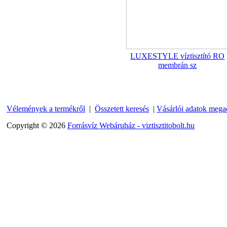
"T" elosztó-idom
1/4"x3/8"x1/4", Quick
360,-Ft
320,-Ft
---------
LUXESTYLE víztisztító RO
membrán sz
Vélemények a termékről
|
Összetett keresés
|
Vásárlói adatok mega
Copyright © 2026
Forrásvíz Webáruház - viztisztitobolt.hu
Egyenes összekötő-idom
3/8"x3/8", Quick
360,-Ft
320,-Ft
---------