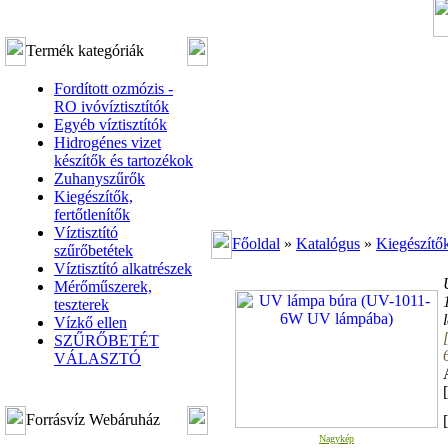
Termék kategóriák
Fordított ozmózis -
RO ivóvíztisztítók
Egyéb víztisztítók
Hidrogénes vizet
készítők és tartozékok
Zuhanyszűrők
Kiegészítők,
fertőtlenítők
Víztisztító
Főoldal
»
Katalógus
»
Kiegészítők
szűrőbetétek
Víztisztító alkatrészek
Mérőműszerek,
teszterek
Vízkő ellen
SZŰRŐBETÉT
VÁLASZTÓ
Forrásvíz Webáruház
[
Nagykép