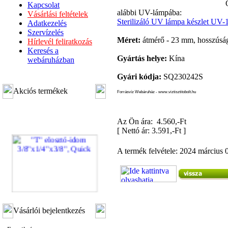
Kapcsolat
alábbi UV-lámpába:
Vásárlási feltételek
Sterilizáló UV lámpa készlet U
Adatkezelés
Szervízelés
Méret:
átmérő - 23 mm, hosszúsá
Hírlevél feliratkozás
Keresés a
Gyártás helye:
Kína
webáruházban
Gyári kódja:
SQ230242S
Akciós termékek
Forrásvíz Webáruház - www.viztisztitobolt.hu
Az Ön ára: 4.560,-Ft
[
Nettó ár: 3.591,-Ft
]
A termék felvétele: 2024 március 
"T" elosztó-idom
Vásárlói bejelentkezés
3/8"x1/4"x3/8", Quick