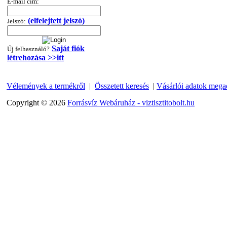
360,-Ft
E-mail cím:
320,-Ft
---------
(elfelejtett jelszó)
Jelszó:
Saját fiók
Új felhasználó?
létrehozása >>itt
Vélemények a termékről
|
Összetett keresés
|
Vásárlói adatok mega
Copyright © 2026
Forrásvíz Webáruház - viztisztitobolt.hu
"T" elosztó-idom
1/4"x3/8"x1/4", Quick
360,-Ft
320,-Ft
---------