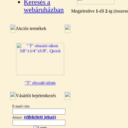
Keresés a
webáruházban
Megjelenítve
1
-től
2
-ig (össze
Akciós termékek
"T" elosztó-idom
3/8"x1/4"x3/8", Quick
Vásárlói bejelentkezés
360,-Ft
320,-Ft
E-mail cím:
---------
(elfelejtett jelszó)
Jelszó: