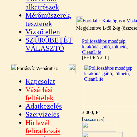
alkatrészek
Mérőműszerek,
Főoldal
»
Katalógus
»
Vízkő
teszterek
Megjelenítve
1
-től
2
-ig (össze
Vízkő ellen
SZŰRŐBETÉT
Polifoszfátos mosógép
lerakódásgátló, tölthető,
VÁLASZTÓ
CleanLife
[FHPRA-CL]
Forrásvíz Webáruház
Kapcsolat
Vásárlási
feltételek
Adatkezelés
3.000,-Ft
Szervízelés
[
]
KÉSZLETEN
Hírlevél
feliratkozás