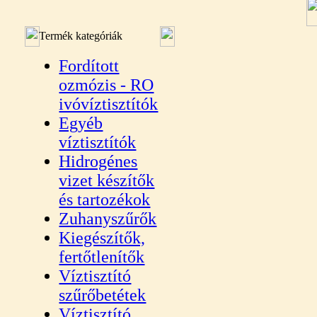
Termék kategóriák
Fordított
ozmózis - RO
ivóvíztisztítók
Egyéb
víztisztítók
Hidrogénes
vizet készítők
és tartozékok
Zuhanyszűrők
Kiegészítők,
fertőtlenítők
Víztisztító
szűrőbetétek
Víztisztító