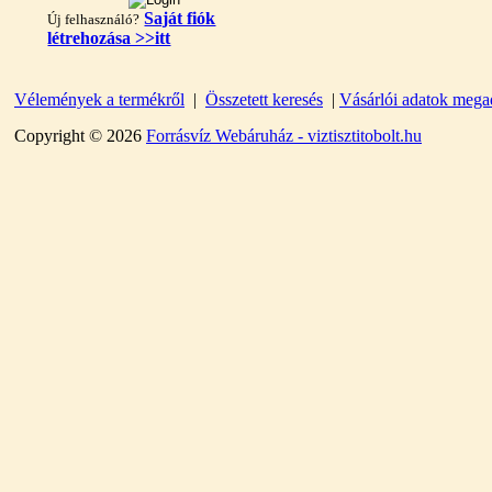
Saját fiók
Új felhasználó?
létrehozása >>itt
Vélemények a termékről
|
Összetett keresés
|
Vásárlói adatok mega
"T" elosztó-idom
1/4"x3/8"x1/4", Quick
Copyright © 2026
Forrásvíz Webáruház - viztisztitobolt.hu
360,-Ft
320,-Ft
---------
Egyenes összekötő-idom
3/8"x3/8", Quick
360,-Ft
320,-Ft
---------