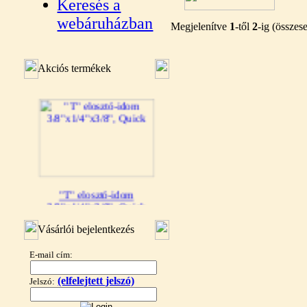
Keresés a
webáruházban
Megjelenítve
1
-től
2
-ig (össze
Akciós termékek
"T" elosztó-idom
3/8"x1/4"x3/8", Quick
360,-Ft
Vásárlói bejelentkezés
320,-Ft
---------
E-mail cím:
(elfelejtett jelszó)
Jelszó: