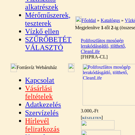
alkatrészek
Mérőműszerek,
Főoldal
»
Katalógus
»
Vízkő
teszterek
Megjelenítve
1
-től
2
-ig (össze
Vízkő ellen
SZŰRŐBETÉT
Polifoszfátos mosógép
lerakódásgátló, tölthető,
VÁLASZTÓ
CleanLife
[FHPRA-CL]
Forrásvíz Webáruház
Kapcsolat
Vásárlási
feltételek
Adatkezelés
3.000,-Ft
Szervízelés
[
]
KÉSZLETEN
Hírlevél
feliratkozás