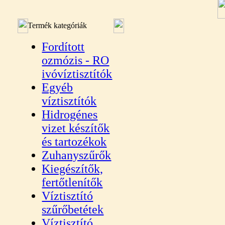
Termék kategóriák
Fordított
ozmózis - RO
ivóvíztisztítók
Egyéb
víztisztítók
Hidrogénes
vizet készítők
és tartozékok
Zuhanyszűrők
Kiegészítők,
fertőtlenítők
Víztisztító
szűrőbetétek
Víztisztító