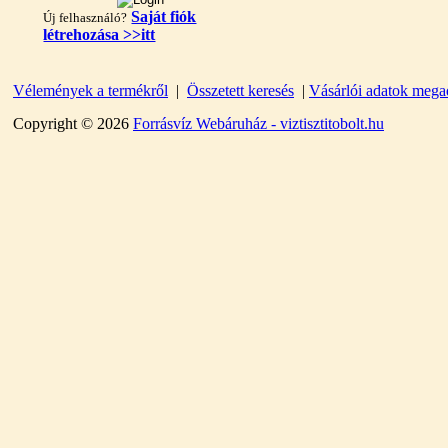
Saját fiók
Új felhasználó?
létrehozása >>itt
"T" elosztó-idom
Vélemények a termékről
|
Összetett keresés
|
Vásárlói adatok mega
1/4"x3/8"x1/4", Quick
Copyright © 2026
Forrásvíz Webáruház - viztisztitobolt.hu
360,-Ft
320,-Ft
---------
Egyenes összekötő-idom
3/8"x3/8", Quick
360,-Ft
320,-Ft
---------