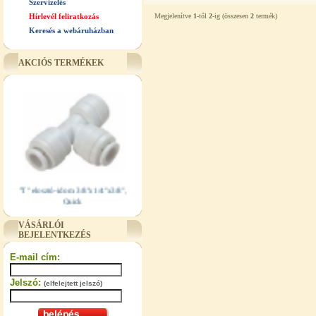
Szervízelés
Hírlevél feliratkozás
Megjelenítve
1
-től
2
-ig (összesen
2
termék)
Keresés a webáruházban
AKCIÓS TERMÉKEK
"T" elosztó-idom 3/8"x1/4"x3/8",
Quick
360,-Ft
VÁSÁRLÓI
320,-Ft
BEJELENTKEZÉS
---------
E-mail cím:
Jelszó:
(elfelejtett jelszó)