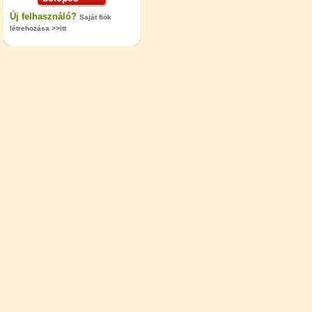
Új felhasználó?
Saját fiók
létrehozása >>itt
"T" elosztó-idom 1/4"x3/8"x1/4",
Quick
360,-Ft
320,-Ft
---------
Egyenes összekötő-idom 3/8"x3/8",
Quick
360,-Ft
320,-Ft
---------