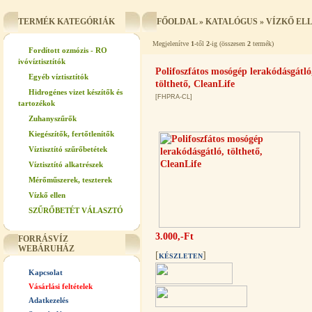
TERMÉK KATEGÓRIÁK
FŐOLDAL
»
KATALÓGUS
»
VÍZKŐ EL
Megjelenítve
1
-től
2
-ig (összesen
2
termék)
Fordított ozmózis - RO
ivóvíztisztítók
Polifoszfátos mosógép lerakódásgátló
Egyéb víztisztítók
tölthető, CleanLife
Hidrogénes vizet készítők és
[FHPRA-CL]
tartozékok
Zuhanyszűrők
Kiegészítők, fertőtlenítők
Víztisztító szűrőbetétek
Víztisztító alkatrészek
Mérőműszerek, teszterek
Vízkő ellen
SZŰRŐBETÉT VÁLASZTÓ
3.000,-Ft
FORRÁSVÍZ
WEBÁRUHÁZ
[
]
KÉSZLETEN
Kapcsolat
Vásárlási feltételek
Adatkezelés