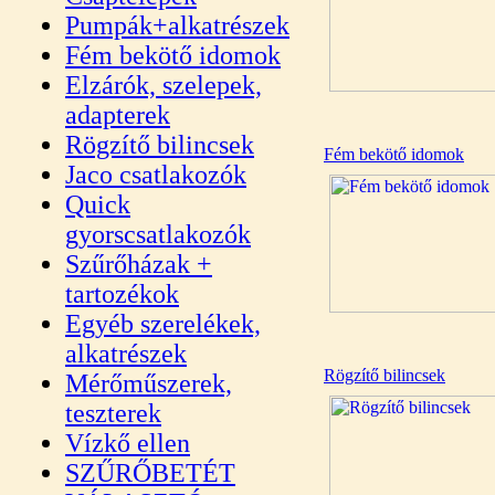
Pumpák+alkatrészek
Fém bekötő idomok
Elzárók, szelepek,
adapterek
Rögzítő bilincsek
Fém bekötő idomok
Jaco csatlakozók
Quick
gyorscsatlakozók
Szűrőházak +
tartozékok
Egyéb szerelékek,
alkatrészek
Rögzítő bilincsek
Mérőműszerek,
teszterek
Vízkő ellen
SZŰRŐBETÉT