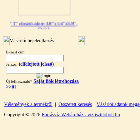
"T" elosztó-idom 3/8"x1/4"x3/8",
Quick
360,-Ft
Vásárlói bejelentkezés
320,-Ft
---------
E-mail cím:
(elfelejtett jelszó)
Jelszó:
Saját fiók létrehozása
Új felhasználó?
>>itt
"T" elosztó-idom 1/4"x3/8"x1/4",
Vélemények a termékről
|
Összetett keresés
|
Vásárlói adatok mega
Quick
Copyright © 2026
Forrásvíz Webáruház - viztisztitobolt.hu
360,-Ft
320,-Ft
---------