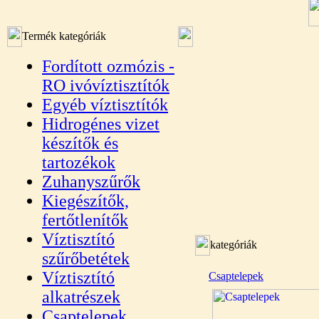
Termék kategóriák
Fordított ozmózis -
RO ivóvíztisztítók
Egyéb víztisztítók
Hidrogénes vizet
készítők és
tartozékok
Zuhanyszűrők
Kiegészítők,
fertőtlenítők
Víztisztító
kategóriák
szűrőbetétek
Víztisztító
Csaptelepek
alkatrészek
Csaptelepek