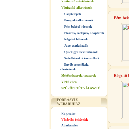
Víztisztító szűrőbetétek
Víztisztító alkatrészek
Csaptelepek
Fém bek
Pumpák+alkatrészek
Fém bekötő idomok
Elzárók, szelepek, adapterek
Rögzítő bilincsek
Jaco csatlakozók
Quick gyorscsatlakozók
Szűrőházak + tartozékok
Egyéb szerelékek,
alkatrészek
Rögzítő 
Mérőműszerek, teszterek
Vízkő ellen
SZŰRŐBETÉT VÁLASZTÓ
FORRÁSVÍZ
WEBÁRUHÁZ
Kapcsolat
Vásárlási feltételek
Adatkezelés