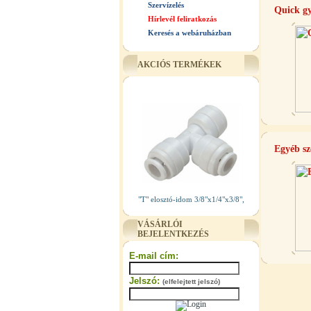
Szervízelés
Quick gy
Hírlevél feliratkozás
Keresés a webáruházban
AKCIÓS TERMÉKEK
Egyéb sz
"T" elosztó-idom 3/8"x1/4"x3/8",
Quick
VÁSÁRLÓI
360,-Ft
BEJELENTKEZÉS
320,-Ft
---------
E-mail cím:
Jelszó:
(elfelejtett jelszó)