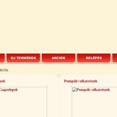
RIÁK
epek
Pumpák+alkatrészek