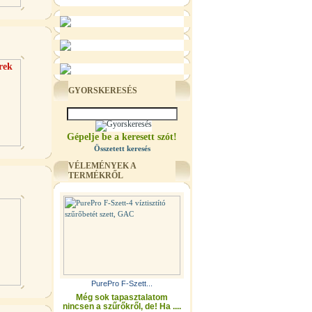
GYORSKERESÉS
Gépelje be a keresett szót!
Összetett keresés
VÉLEMÉNYEK A
TERMÉKRŐL
PurePro F-Szett...
Még sok tapasztalatom
nincsen a szűrőkről, de! Ha ....