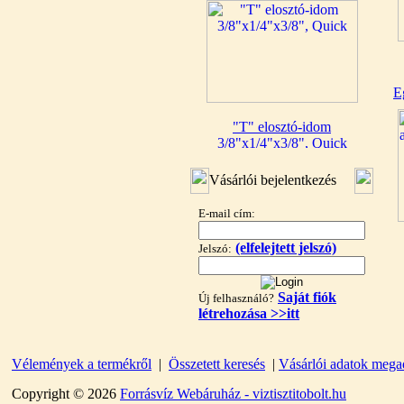
E
"T" elosztó-idom
3/8"x1/4"x3/8", Quick
360,-Ft
Vásárlói bejelentkezés
320,-Ft
---------
E-mail cím:
(elfelejtett jelszó)
Jelszó:
Saját fiók
Új felhasználó?
létrehozása >>itt
"T" elosztó-idom
Vélemények a termékről
|
Összetett keresés
|
Vásárlói adatok mega
1/4"x3/8"x1/4", Quick
Copyright © 2026
Forrásvíz Webáruház - viztisztitobolt.hu
360,-Ft