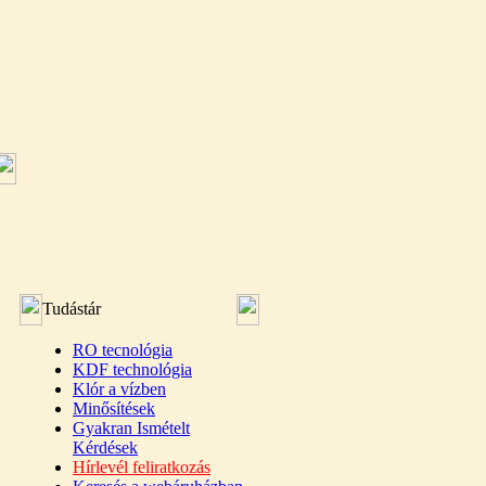
Tudástár
RO tecnológia
KDF technológia
Klór a vízben
Minősítések
Gyakran Ismételt
Kérdések
Hírlevél feliratkozás