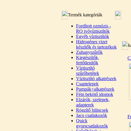
Termék kategóriák
Fordított ozmózis -
RO ivóvíztisztítók
Egyéb víztisztítók
Hidrogénes vizet
k
készítők és tartozékok
Zuhanyszűrők
Kiegészítők,
C
fertőtlenítők
Víztisztító
szűrőbetétek
Víztisztító alkatrészek
Csaptelepek
Pumpák+alkatrészek
Fém bekötő idomok
Elzárók, szelepek,
adapterek
Rögzítő bilincsek
Jaco csatlakozók
F
Quick
gyorscsatlakozók