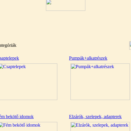
ategóriák
saptelepek
Pumpák+alkatrészek
ém bekötő idomok
Elzárók, szelepek, adapterek