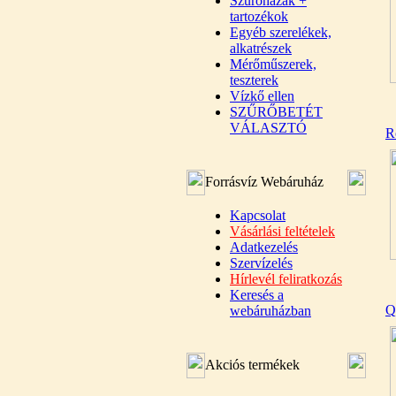
Szűrőházak +
tartozékok
Egyéb szerelékek,
alkatrészek
Mérőműszerek,
teszterek
Vízkő ellen
SZŰRŐBETÉT
VÁLASZTÓ
R
Forrásvíz Webáruház
Kapcsolat
Vásárlási feltételek
Adatkezelés
Szervízelés
Hírlevél feliratkozás
Keresés a
Q
webáruházban
Akciós termékek