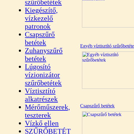
szűrőbetétek
Kiegészítő,
vízkezelő
patronok
Csapszűrő
betétek
Egyéb víztisztító szűrőbetét
Zuhanyszűrő
betétek
Lúgosító
vízionizátor
szűrőbetétek
Víztisztító
alkatrészek
Mérőműszerek,
Csapszűrő betétek
teszterek
Vízkő ellen
SZŰRŐBETÉT