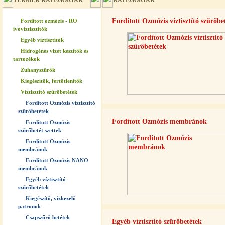
TERMÉK KATEGÓRIÁK
KATEGÓRIÁK
Fordított Ozmózis víztisztító szűrőbe
Fordított ozmózis - RO
ivóvíztisztítók
Egyéb víztisztítók
Hidrogénes vizet készítők és
tartozékok
Zuhanyszűrők
Kiegészítők, fertőtlenítők
Víztisztító szűrőbetétek
Fordított Ozmózis víztisztító
szűrőbetétek
Fordított Ozmózis membránok
Fordított Ozmózis
szűrőbetét szettek
Fordított Ozmózis
membránok
Fordított Ozmózis NANO
membránok
Egyéb víztisztító
szűrőbetétek
Kiegészítő, vízkezelő
patronok
Csapszűrő betétek
Egyéb víztisztító szűrőbetétek