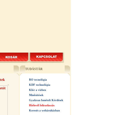
TUDÁSTÁR
ttek
RO tecnológia
KDF technológia
Klór a vízben
Minősítések
Gyakran Ismételt Kérdések
Hírlevél feliratkozás
Keresés a webáruházban