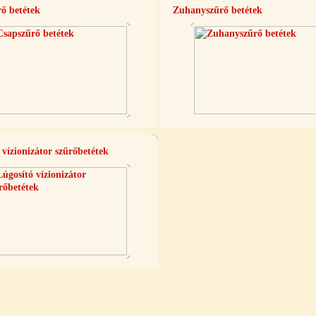
ő betétek
Zuhanyszűrő betétek
 vízionizátor szűrőbetétek