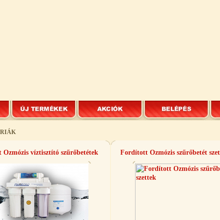
RIÁK
t Ozmózis víztisztító szűrőbetétek
Fordított Ozmózis szűrőbetét sze