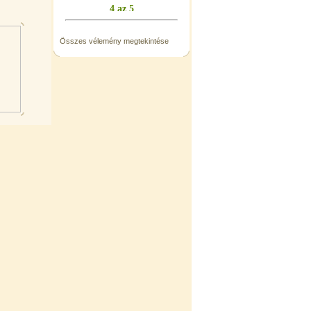
Összes vélemény megtekintése