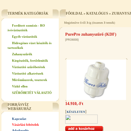
TERMÉK KATEGÓRIÁK
FŐOLDAL
»
KATALÓGUS
»
ZUHANYS
Megjelenítve
1
-től
3
-ig (összesen
3
termék)
Fordított ozmózis - RO
ivóvíztisztítók
PurePro zuhanyszűrő (KDF)
Egyéb víztisztítók
[PRO6000]
Hidrogénes vizet készítők és
tartozékok
Zuhanyszűrők
Kiegészítők, fertőtlenítők
Víztisztító szűrőbetétek
Víztisztító alkatrészek
Mérőműszerek, teszterek
Vízkő ellen
SZŰRŐBETÉT VÁLASZTÓ
14.910,-Ft
FORRÁSVÍZ
WEBÁRUHÁZ
[
]
KÉSZLETEN
Kapcsolat
Vásárlási feltételek
Adatkezelés