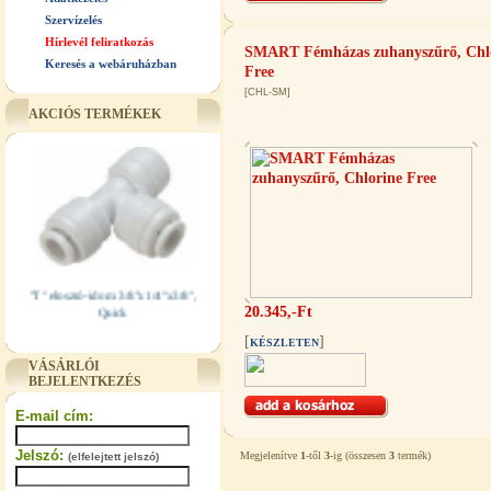
Szervízelés
Hírlevél feliratkozás
SMART Fémházas zuhanyszűrő, Chl
Keresés a webáruházban
Free
[CHL-SM]
AKCIÓS TERMÉKEK
"T" elosztó-idom 3/8"x1/4"x3/8",
Quick
20.345,-Ft
360,-Ft
[
]
KÉSZLETEN
320,-Ft
VÁSÁRLÓI
---------
BEJELENTKEZÉS
E-mail cím:
Jelszó:
Megjelenítve
1
-től
3
-ig (összesen
3
termék)
(elfelejtett jelszó)