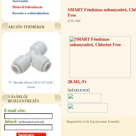
Szervízelés
Hírlevél feliratkozás
SMART Fémházas zuhanyszűrő, Chl
Keresés a webáruházban
Free
[CHL-SM]
AKCIÓS TERMÉKEK
"T" elosztó-idom 3/8"x1/4"x3/8",
20.345,-Ft
Quick
[
]
KÉSZLETEN
360,-Ft
VÁSÁRLÓI
320,-Ft
BEJELENTKEZÉS
---------
E-mail cím:
Jelszó:
Megjelenítve
1
-től
3
-ig (összesen
3
termék)
(elfelejtett jelszó)