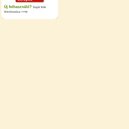
Új felhasználó?
Saját fiók
létrehozása >>itt
"T" elosztó-idom 1/4"x3/8"x1/4",
Quick
360,-Ft
320,-Ft
---------
Egyenes összekötő-idom 3/8"x3/8",
Quick
360,-Ft
320,-Ft
---------