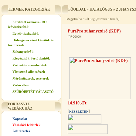
TERMÉK KATEGÓRIÁK
FŐOLDAL
»
KATALÓGUS
»
ZUHANYS
Megjelenítve
1
-től
3
-ig (összesen
3
termék)
Fordított ozmózis - RO
ivóvíztisztítók
PurePro zuhanyszűrő (KDF)
Egyéb víztisztítók
[PRO6000]
Hidrogénes vizet készítők és
tartozékok
Zuhanyszűrők
Kiegészítők, fertőtlenítők
Víztisztító szűrőbetétek
Víztisztító alkatrészek
Mérőműszerek, teszterek
Vízkő ellen
SZŰRŐBETÉT VÁLASZTÓ
14.910,-Ft
FORRÁSVÍZ
WEBÁRUHÁZ
[
]
KÉSZLETEN
Kapcsolat
Vásárlási feltételek
Adatkezelés